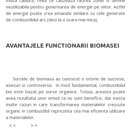
multa caldura, ceea ce cauzeaza racirea zonei si devine
neutilizabila pentru generearea de energie pe viitor. Astfel
de energie poate crea emanatii similare cu cele generate
de combustibilul ars (desi la o scara mai mica).
AVANTAJELE FUNCTIONARII BIOMASEI
Sursele de biomasa au cunoscut o istorie de succese,
esecuri si controverse. In mod fundamental, combustibilul
bio este bazat pe surse organice. Totusi, aceasta poate
avea rezultatul unor emisii ce nu sunt benefice, dar exista
multe cazuri in care transformarea materialelor crescute
organic in combustibil reprezinta cea mai eficienta utilizare
a materialelor.
< <
> >