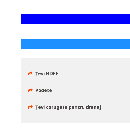
Țevi HDPE
Podețe
Țevi corugate pentru drenaj