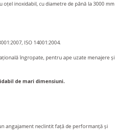
u oțel inoxidabil, cu diametre de până la 3000 mm
001:2007, ISO 14001:2004.
tațională îngropate, pentru ape uzate menajere și
idabil de mari dimensiuni.
un angajament neclintit faţă de performanţă şi