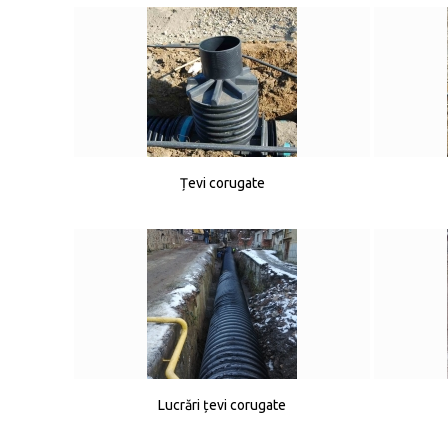
Țevi corugate
Lucrări țevi corugate