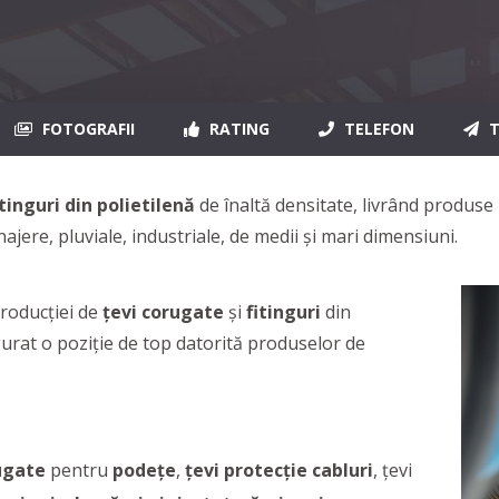
FOTOGRAFII
RATING
TELEFON
T
itinguri din polietilenă
de înaltă densitate, livrând produse 
jere, pluviale, industriale, de medii și mari dimensiuni.
oducţiei de
țevi corugate
și
fitinguri
din
gurat o poziție de top datorită produselor de
rugate
pentru
podețe
,
țevi protecție cabluri
, țevi