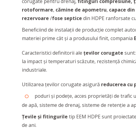
corugate pentru drenaj,
fitinguri compresiune,
ț
rotoformare
,
cămine de apometru
,
capace din
rezervoare
/
fose
septice
din HDPE ranforsate cu o
Beneficiind de instalaţii de producţie complet auto
materiei prime căt şi a produsului finit, compania
Caracteristici definitorii ale
țevilor corugate
sunt:
la impact și temperaturi scăzute, rezistență chimic
industriale.
Utilizarea țevilor corugate asigură
reducerea cu 
poduri și podețe, acces proprietăți de trafic 
de apă, sisteme de drenaj, sisteme de retenție a ape
Țevile și fitingurile
tip EEM HDPE sunt proiectat
de ani.