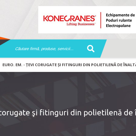
EURO. EM. - ȚEVI CORUGATE ŞI FITINGURI DIN POLIETILENĂ DE ÎNAL
rugate şi fitinguri din polietilenă de î