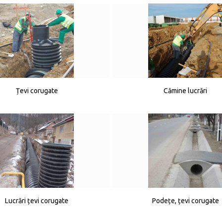
Țevi corugate
Cămine lucrări
Lucrări țevi corugate
Podețe, țevi corugate