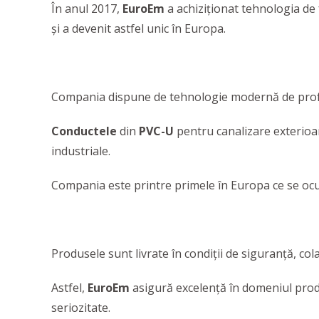
În anul 2017,
EuroEm
a achiziționat tehnologia de 
și a devenit astfel unic în Europa.
Compania dispune de tehnologie modernă de profil
Conductele
din
PVC-U
pentru canalizare exterioar
industriale.
Compania este printre primele în Europa ce se oc
Produsele sunt livrate în condiții de siguranță, col
Astfel,
EuroEm
asigură excelenţă în domeniul prod
seriozitate.