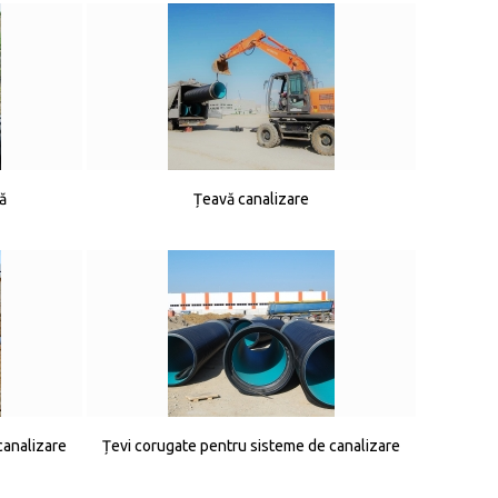
ă
Țeavă canalizare
canalizare
Țevi corugate pentru sisteme de canalizare