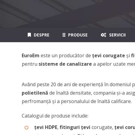
DESPRE
PRODUSE
SERVICII
EuroEm
este un producător de
țevi corugate
și
f
pentru
sisteme de canalizare
a apelor uzate mena
Având peste 20 de ani de experiență în domeniul pr
polietilenă
de înaltă densitate, compania și-a asi
perfromanţă și a personalului de înaltă calificare.
Catalogul de produse include:
țevi HDPE
,
fitinguri țevi
corugate,
țevi co