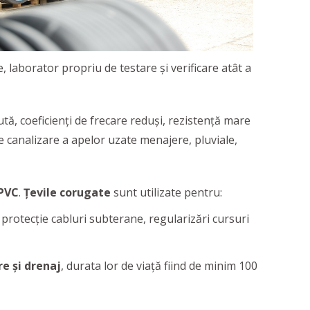
, laborator propriu de testare şi verificare atât a
ută, coeficienți de frecare reduși, rezistență mare
de canalizare a apelor uzate menajere, pluviale,
 PVC
.
Țevile corugate
sunt utilizate pentru:
, protecție cabluri subterane, regularizări cursuri
e și drenaj
, durata lor de viață fiind de minim 100