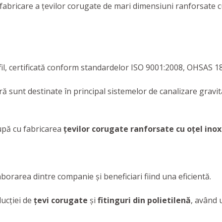
fabricare a țevilor corugate de mari dimensiuni ranforsate c
, certificată conform standardelor ISO 9001:2008, OHSAS 18
ă sunt destinate în principal sistemelor de canalizare gravi
upă cu fabricarea
țevilor corugate ranforsate cu oțel inox
aborarea dintre companie şi beneficiari fiind una eficientă.
ucţiei de
țevi corugate
și
fitinguri din polietilenă
, având 