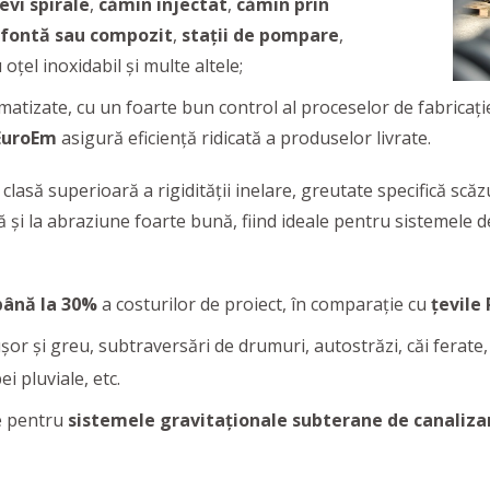
evi spirale
,
cămin injectat
,
cămin prin
 fontă sau compozit
,
stații de pompare
,
țel inoxidabil și multe altele;
matizate, cu un foarte bun control al proceselor de fabricaţie
EuroEm
asigură eficienţă ridicată a produselor livrate.
 clasă superioară a rigidității inelare, greutate specifică scăz
ă și la abraziune foarte bună, fiind ideale pentru sistemele 
până la 30%
a costurilor de proiect, în comparație cu
țevile
ușor și greu, subtraversări de drumuri, autostrăzi, căi ferate
i pluviale, etc.
e pentru
sistemele gravitaționale subterane de canalizar