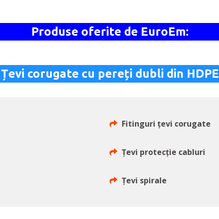
Produse oferite de EuroEm:
Țevi corugate cu pereți dubli din HDPE
Fitinguri țevi corugate
Țevi protecție cabluri
Țevi spirale