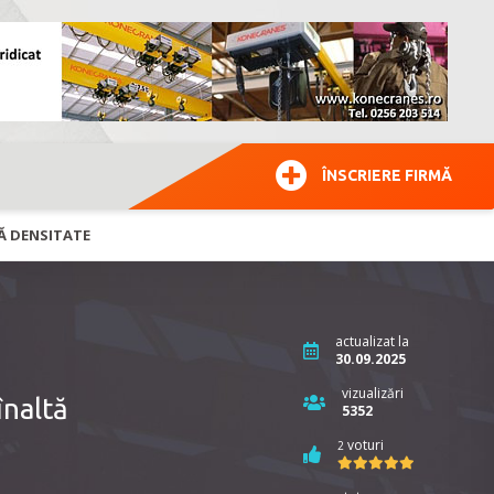
ÎNSCRIERE FIRMĂ
TĂ DENSITATE
actualizat la
30.09.2025
vizualizări
naltă
5352
voturi
2