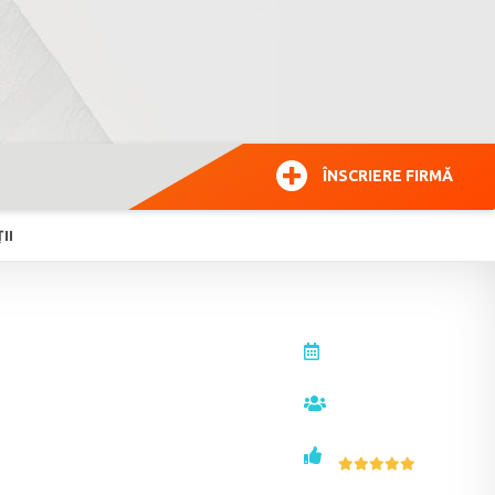
ÎNSCRIERE FIRMĂ
II
actualizat la
27.01.2026
vizualizări
17865
voturi
1