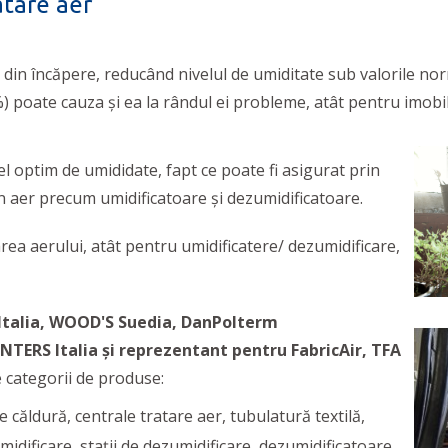
ratare aer
ul din încăpere, reducând nivelul de umiditate sub valorile 
 poate cauza și ea la rândul ei probleme, atât pentru imobil,
vel optim de umididate, fapt ce poate fi asigurat prin
n aer precum umidificatoare și dezumidificatoare.
ea aerului, atât pentru umidificatere/ dezumidificare,
Italia, WOOD'S Suedia, DanPolterm
UNTERS Italia și reprezentant pentru FabricAir, TFA
 categorii de produse:
 căldură, centrale tratare aer, tubulatură textilă,
idificare, stații de dezumidificare, dezumidificatoare