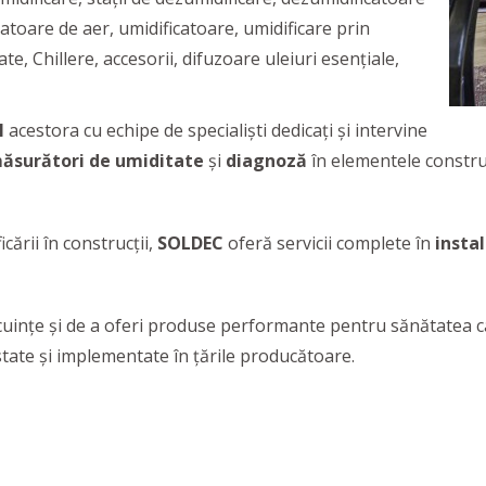
catoare de aer, umidificatoare, umidificare prin
e, Chillere, accesorii, difuzoare uleiuri esențiale,
l
acestora cu echipe de specialiști dedicați și intervine
ăsurători de umiditate
și
diagnoză
în elementele construcț
cării în construcții,
SOLDEC
oferă servicii complete în
insta
ocuințe și de a oferi produse performante pentru sănătatea
tate și implementate în țările producătoare.