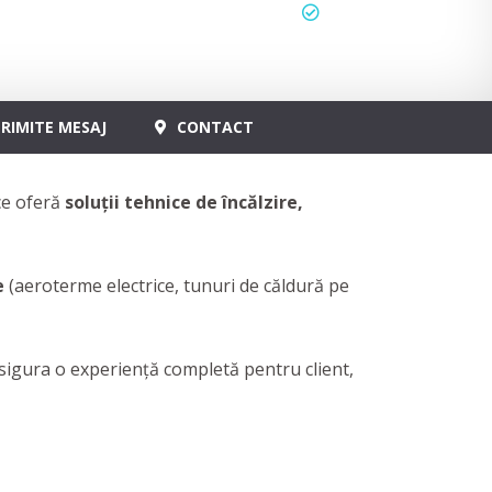
status
actualizat
RIMITE MESAJ
CONTACT
ce oferă
soluții tehnice de
încălzire,
e
(aeroterme electrice, tunuri de căldură pe
sigura o experiență completă pentru client,