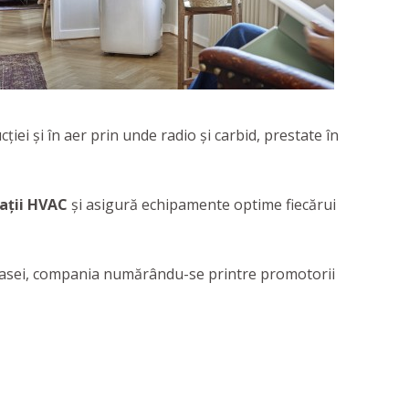
iei și în aer prin unde radio și carbid, prestate în
lații HVAC
și asigură echipamente optime fiecărui
 casei, compania numărându-se printre promotorii