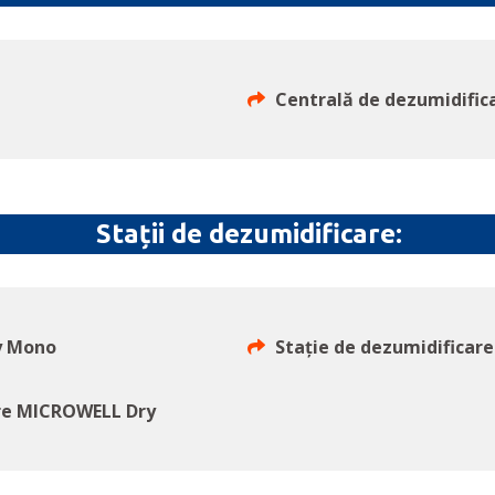
Centrală de dezumidific
Stații de dezumidificare:
y Mono
Stație de dezumidificar
are MICROWELL Dry