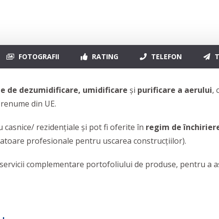
FOTOGRAFII
RATING
TELEFON
T
 de dezumidificare, umidificare
și
purificare a aerului
, 
e renume din UE.
 casnice/ rezidențiale și pot fi oferite în
regim de închirier
icatoare profesionale pentru uscarea construcțiilor).
 servicii complementare portofoliului de produse, pentru a a