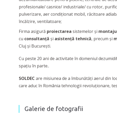
profesionale/ casnice/ industriale/ cu rotor, purifi
pulverizare, aer condiționat mobil, răcitoare adiabat
încălzire, ventilatoare;
Firma asigură
proiectarea
sistemelor și
montaju
cu
consultanță
și
asistență tehnică
, precum și
m
Cluj și București.
Cu peste 20 ani de activitate în domeniul dezumidifi
spațiu în parte..
SOLDEC
are misiunea de a îmbunătăți aerul din l
care aduc în România tehnologii revoluționare, tes
Galerie de fotografii