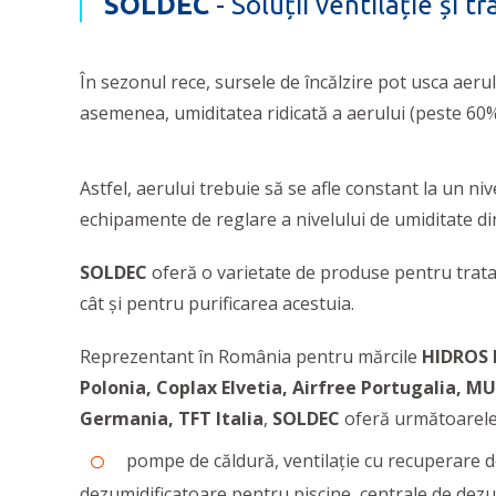
SOLDEC
- Soluții ventilație și t
În sezonul rece, sursele de încălzire pot usca aer
asemenea, umiditatea ridicată a aerului (peste 60%)
Astfel, aerului trebuie să se afle constant la un ni
echipamente de reglare a nivelului de umiditate di
SOLDEC
oferă o varietate de produse pentru tratar
cât și pentru purificarea acestuia.
Reprezentant în România pentru mărcile
HIDROS 
Polonia, Coplax Elvetia, Airfree Portugalia, M
Germania, TFT Italia
,
SOLDEC
oferă următoarele
pompe de căldură, ventilație cu recuperare de
dezumidificatoare pentru piscine, centrale de dezum