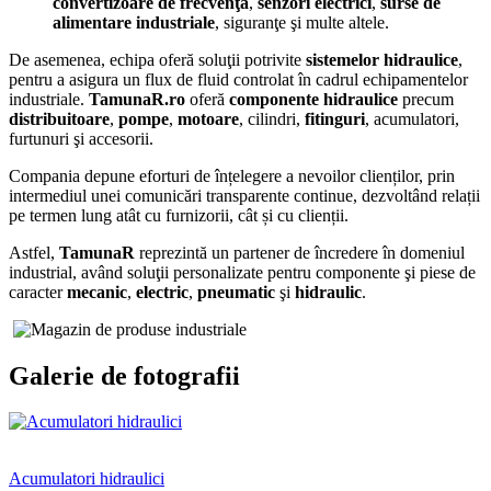
convertizoare de frecvenţă
,
senzori electrici
,
surse de
alimentare industriale
, siguranţe şi multe altele.
De asemenea, echipa oferă soluţii potrivite
sistemelor hidraulice
,
pentru a asigura un flux de fluid controlat în cadrul echipamentelor
industriale.
TamunaR.ro
oferă
componente hidraulice
precum
distribuitoare
,
pompe
,
motoare
, cilindri,
fitinguri
, acumulatori,
furtunuri şi accesorii.
Compania depune eforturi de înțelegere a nevoilor clienților, prin
intermediul unei comunicări transparente continue, dezvoltând relații
pe termen lung atât cu furnizorii, cât și cu clienții.
Astfel,
TamunaR
reprezintă un partener de încredere în domeniul
industrial, având soluţii personalizate pentru componente şi piese de
caracter
mecanic
,
electric
,
pneumatic
şi
hidraulic
.
Galerie de fotografii
Acumulatori hidraulici