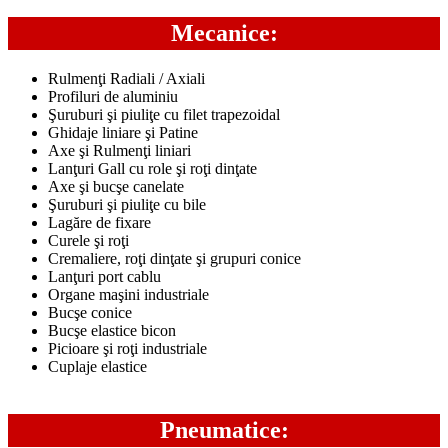
Mecanice:
Rulmenţi Radiali / Axiali
Profiluri de aluminiu
Şuruburi şi piuliţe cu filet trapezoidal
Ghidaje liniare şi Patine
Axe şi Rulmenţi liniari
Lanţuri Gall cu role şi roţi dinţate
Axe şi bucşe canelate
Şuruburi şi piuliţe cu bile
Lagăre de fixare
Curele şi roţi
Cremaliere, roţi dinţate şi grupuri conice
Lanţuri port cablu
Organe maşini industriale
Bucşe conice
Bucşe elastice bicon
Picioare şi roţi industriale
Cuplaje elastice
Pneumatice: