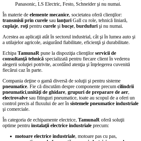
Panasonic, LS Electric, Festo, Schneider şi nu numai.
În materie de
elemente mecanice
, societatea oferă clienţilor:
transmisii prin curele
sau
lanţuri
Gall cu role, tehnică liniară,
cuplaje
,
roţi
pentru
curele
şi
bucşe
,
burdufuri
şi nu numai.
Acestea au aplicaţii atât în sectorul industrial, cât şi în lumea auto şi
a utilajelor agricole, asigurând fiabilitate, eficienţă şi durabilitate.
Echipa
TamunaR
pune la dispoziţia clienţilor
servicii de
consultanţă tehnică
specializată pentru fiecare client în vederea
alegerii soluţiei potrivite, acordând atenţia şi înţelegerea cuvenită
fiecărui caz în parte.
Compania deţine o gamă diversă de soluţii şi pentru sisteme
pneumatice
. Fie că discutăm despre componente precum
cilindrii
pneumatici
,
unităţi de ghidare
,
grupuri de preparare de aer
,
electrovalve
sau fitinguri pneumatice, toate au scopul de a oferi un
control precis al fluxului de aer în
sistemele pneumatice industriale
şi comerciale.
În categoria de echipamente electrice,
TamunaR
oferă soluţii
optime pentru
instalaţii electrice
industriale
precum:
motoare electrice industriale
, motoare pas cu pas,