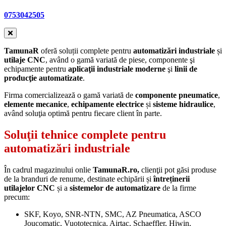
0753042505
TamunaR
oferă soluții complete pentru
automatizări industriale
și
utilaje CNC
, având o gamă variată de piese, componente şi
echipamente pentru
aplicaţii industriale moderne
şi
linii de
producţie automatizate
.
Firma comercializează o gamă variată de
componente pneumatice
,
elemente mecanice
,
echipamente electrice
și
sisteme hidraulice
,
având soluţia optimă pentru fiecare client în parte.
Soluţii tehnice complete pentru
automatizări industriale
În cadrul magazinului onlie
TamunaR.ro,
clienţii pot găsi produse
de la branduri de renume, destinate echipării și
întreținerii
utilajelor CNC
și a
sistemelor de automatizare
de la firme
precum:
SKF, Koyo, SNR-NTN, SMC, AZ Pneumatica, ASCO
Joucomatic, Vuototecnica, Airtac, Schaeffler, Hiwin,