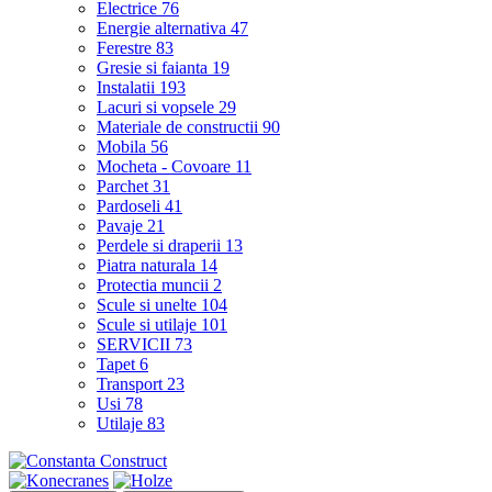
Electrice
76
Energie alternativa
47
Ferestre
83
Gresie si faianta
19
Instalatii
193
Lacuri si vopsele
29
Materiale de constructii
90
Mobila
56
Mocheta - Covoare
11
Parchet
31
Pardoseli
41
Pavaje
21
Perdele si draperii
13
Piatra naturala
14
Protectia muncii
2
Scule si unelte
104
Scule si utilaje
101
SERVICII
73
Tapet
6
Transport
23
Usi
78
Utilaje
83