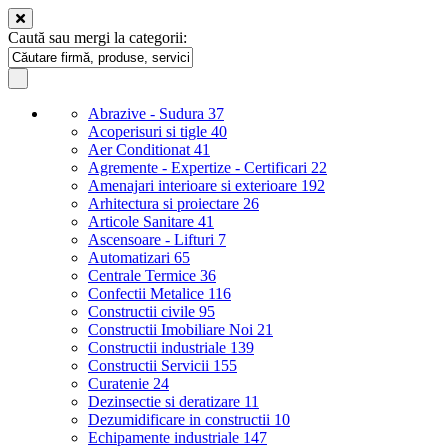
Caută sau mergi la categorii:
Abrazive - Sudura
37
Acoperisuri si tigle
40
Aer Conditionat
41
Agremente - Expertize - Certificari
22
Amenajari interioare si exterioare
192
Arhitectura si proiectare
26
Articole Sanitare
41
Ascensoare - Lifturi
7
Automatizari
65
Centrale Termice
36
Confectii Metalice
116
Constructii civile
95
Constructii Imobiliare Noi
21
Constructii industriale
139
Constructii Servicii
155
Curatenie
24
Dezinsectie si deratizare
11
Dezumidificare in constructii
10
Echipamente industriale
147