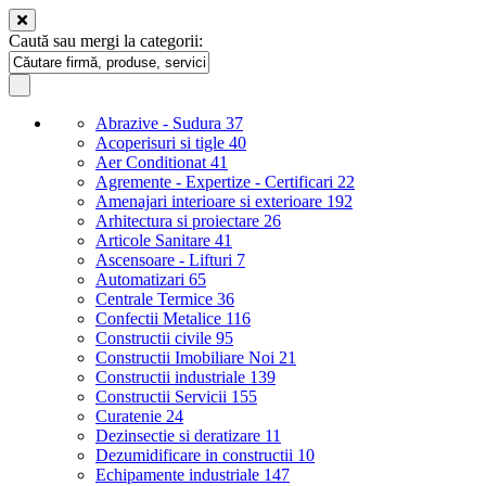
Caută sau mergi la categorii:
Abrazive - Sudura
37
Acoperisuri si tigle
40
Aer Conditionat
41
Agremente - Expertize - Certificari
22
Amenajari interioare si exterioare
192
Arhitectura si proiectare
26
Articole Sanitare
41
Ascensoare - Lifturi
7
Automatizari
65
Centrale Termice
36
Confectii Metalice
116
Constructii civile
95
Constructii Imobiliare Noi
21
Constructii industriale
139
Constructii Servicii
155
Curatenie
24
Dezinsectie si deratizare
11
Dezumidificare in constructii
10
Echipamente industriale
147