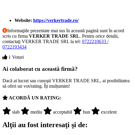
Website:
https://verkertrade.ro/
Informaţiile prezentate mai sus în această pagină sunt în acord
scris cu firma
VERKER TRADE SRL
. Pentru orice detalii,
contactaţi VERKER TRADE SRL la tel:
0722210633 /
0722193434
1 Voturi
Ai colaborat cu această firmă?
Dacă ai lucrat sau cunoşti VERKER TRADE SRL, ai posibilitatea
să oferi un vot/rating. Îți mulțumim!
ACORDĂ UN RATING:
slab
mediu
acceptabil
bun
excelent
Alţii au fost interesaţi şi de: