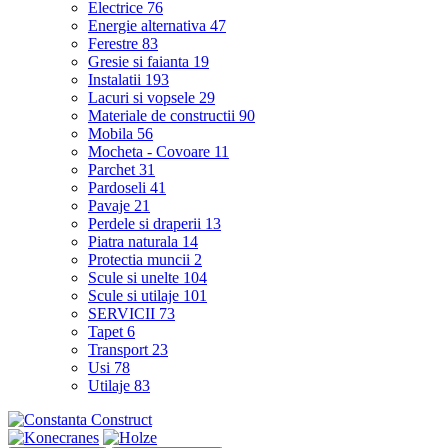
Electrice
76
Energie alternativa
47
Ferestre
83
Gresie si faianta
19
Instalatii
193
Lacuri si vopsele
29
Materiale de constructii
90
Mobila
56
Mocheta - Covoare
11
Parchet
31
Pardoseli
41
Pavaje
21
Perdele si draperii
13
Piatra naturala
14
Protectia muncii
2
Scule si unelte
104
Scule si utilaje
101
SERVICII
73
Tapet
6
Transport
23
Usi
78
Utilaje
83