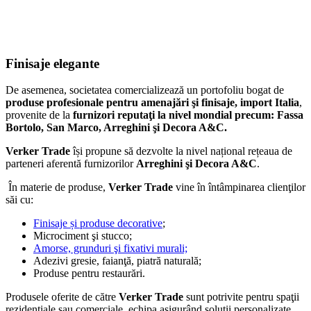
Finisaje elegante
De asemenea, societatea comercializează un portofoliu bogat de
produse profesionale pentru amenajări şi finisaje, import Italia
,
provenite de la
furnizori reputaţi la nivel mondial precum: Fassa
Bortolo, San Marco, Arreghini şi Decora A&C.
Verker Trade
își propune să dezvolte la nivel național rețeaua de
parteneri aferentă furnizorilor
Arreghini şi Decora A&C
.
În materie de produse,
Verker Trade
vine în întâmpinarea clienţilor
săi cu:
Finisaje și produse decorative
;
Microciment şi stucco;
Amorse, grunduri şi fixativi murali;
Adezivi gresie, faianţă, piatră naturală;
Produse pentru restaurări.
Produsele oferite de către
Verker Trade
sunt potrivite pentru spaţii
rezidenţiale sau comerciale, echipa asigurând soluţii personalizate