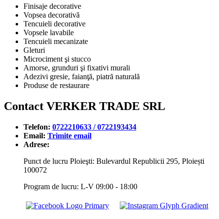
Finisaje decorative
Vopsea decorativă
Tencuieli decorative
Vopsele lavabile
Tencuieli mecanizate
Gleturi
Microciment şi stucco
Amorse, grunduri şi fixativi murali
Adezivi gresie, faianţă, piatră naturală
Produse de restaurare
Contact VERKER TRADE SRL
Telefon:
0722210633 / 0722193434
Email:
Trimite email
Adrese:
Punct de lucru Ploieşti: Bulevardul Republicii 295, Ploiești
100072
Program de lucru: L-V 09:00 - 18:00