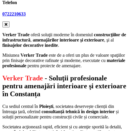
Telefon
0722210633
Verker Trade
oferă soluţii moderne în domeniul
construcţiilor de
infrastructură
,
amenajărilor interioare şi exterioare
, şi al
finisajelor decorative inedite
.
Misiunea
Verker Trade
este de a oferi un plus de valoare spaţiilor
prin finisaje decorative rafinate şi moderne, executate cu
materiale
profesionale
pentru proiecte de amenajare.
Verker Trade
- Soluţii profesionale
pentru amenajări interioare şi exterioare
în Constanța
Cu sediul central în
Ploieşti
, societatea deservește clienții din
întreaga țară, oferind
consultanță tehnică în design interior
și
soluții personalizate pentru construcții civile și comerciale.
Societatea acţionează rapid, eficient și cu atenţie sporită la detalii,