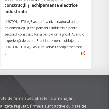
construcții și echipamente electrice
industriale
LUKTON UTILAJE asigură la nivel național utilaje
de construcții și echipamente industriale pentru
sectorul construcțiilor și pentru cel agricol. Având o
experiență de peste 8 ani în domeniul utilajelor,
LUKTON UTILAJE asigură servicii complementare
...
ute de firme specializate în: amenajări,
ualizate regulat, firmele sunt active cu date de