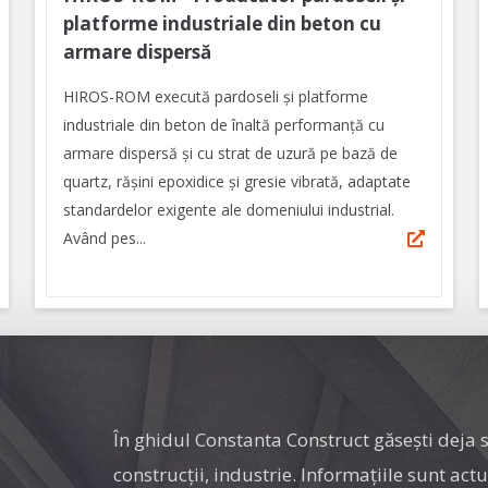
platforme industriale din beton cu
armare dispersă
HIROS-ROM execută pardoseli şi platforme
industriale din beton de înaltă performanţă cu
armare dispersă și cu strat de uzură pe bază de
quartz, rășini epoxidice și gresie vibrată, adaptate
standardelor exigente ale domeniului industrial.
Având pes...
În ghidul Constanta Construct găseşti deja s
construcţii, industrie. Informaţiile sunt act