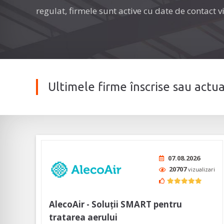
regulat, firmele sunt active cu date de contact vi
Ultimele firme înscrise sau actu
07.08.2026
20707
vizualizari
AlecoAir - Soluții SMART pentru
tratarea aerului