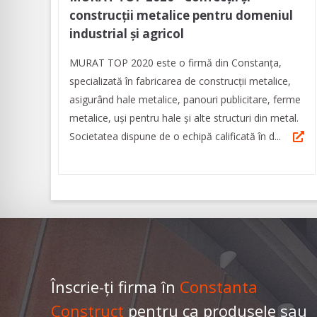
construcții metalice pentru domeniul
industrial și agricol
MURAT TOP 2020 este o firmă din Constanța,
specializată în fabricarea de construcții metalice,
asigurând hale metalice, panouri publicitare, ferme
metalice, uși pentru hale și alte structuri din metal.
Societatea dispune de o echipă calificată în d...
Înscrie-ți firma în
Constanta
Construct
pentru ca produsele sau