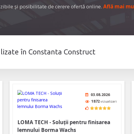
zibile şi posibilitate de cerere ofertă online.
Află mai mu
alizate în Constanta Construct
03.08.2026
1872
vizualizari
LOMA TECH - Soluții pentru finisarea
lemnului Borma Wachs