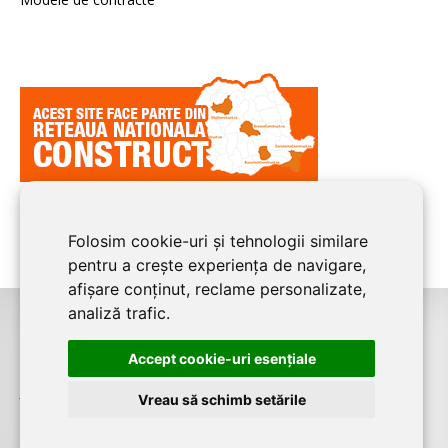
Folosim cookie-uri și tehnologii similare
pentru a crește experiența de navigare,
afișare conținut, reclame personalizate,
analiză trafic.
©2026
CONSTANTA CONSTRUCT
este un serviciu de promovare online
Accept cookie-uri esenţiale
pentru firme. Proiect digital dezvoltat de
LIVE COMMUNICATIONS SRL
,
J12/4191/2006, RO19492087
Vreau să schimb setările