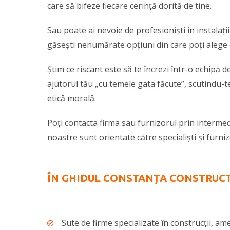
care să bifeze fiecare cerință dorită de tine.
Sau poate ai nevoie de profesionişti în instalaţii
găsești nenumărate opțiuni din care poți alege c
Știm ce riscant este să te încrezi într-o echipă 
ajutorul tău „cu temele gata făcute”, scutindu-te
etică morală.
Poţi contacta firma sau furnizorul prin interme
noastre sunt orientate către specialişti şi furni
ÎN GHIDUL CONSTANȚA CONSTRUCT
Sute de firme specializate în construcţii, amen