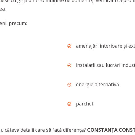
lese cu grijă dintr-o mulţime de domenii şi verificăm că profil
ea.
nii precum:
amenajări interioare şi ex
instalaţii sau lucrări indus
energie alternativă
parchet
u câteva detalii care să facă diferența?
CONSTANȚA CONS