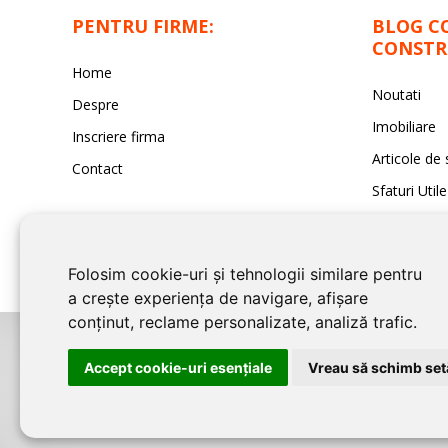
PENTRU FIRME:
BLOG C
CONSTR
Home
Noutati
Despre
Imobiliare
Inscriere firma
Articole de 
Contact
Sfaturi Utile
Folosim cookie-uri și tehnologii similare pentru
a crește experiența de navigare, afișare
conținut, reclame personalizate, analiză trafic.
©2026
CONSTANTA CONSTRUCT
este un serviciu de promovare online 
Accept cookie-uri esenţiale
Vreau să schimb setă