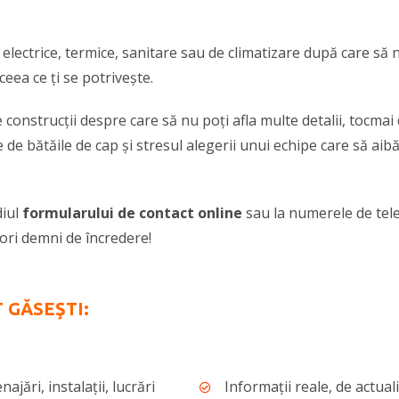
 electrice, termice, sanitare sau de climatizare după care să n
eea ce ți se potrivește.
de construcții despre care să nu poți afla multe detalii, tocma
 de bătăile de cap și stresul alegerii unui echipe care să aibă
diul
formularului de contact online
sau la numerele de tele
zori demni de încredere!
 GĂSEŞTI:
ajări, instalaţii, lucrări
Informații reale, de actual