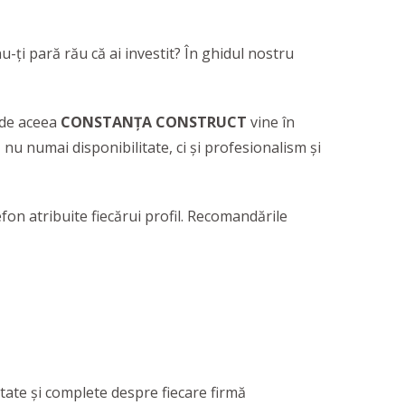
u-ți pară rău că ai investit? În ghidul nostru
i de aceea
CONSTANȚA CONSTRUCT
vine în
 nu numai disponibilitate, ci și profesionalism și
fon atribuite fiecărui profil. Recomandările
itate şi complete despre fiecare firm
ă