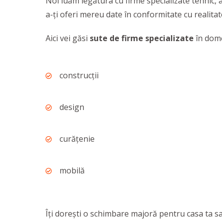
Noi luăm legătura cu firme specializate tehnic, a
a-ţi oferi mereu date în conformitate cu realitat
Aici vei găsi
sute de firme specializate
în dome
construcţii
design
curățenie
mobilă
Îți dorești o schimbare majoră pentru casa ta sa