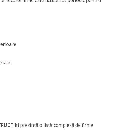
ul fiecărei firme este actualizat periodic pentru
terioare
triale
TRUCT
îți prezintă o listă complexă de firme