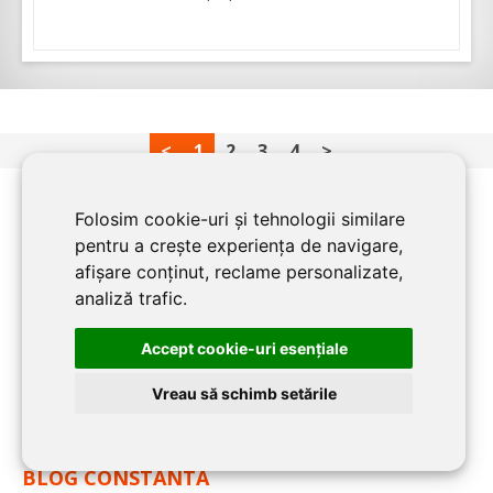
<
1
2
3
4
>
Folosim cookie-uri și tehnologii similare
pentru a crește experiența de navigare,
PENTRU FIRME:
afișare conținut, reclame personalizate,
analiză trafic.
Home
Despre
Accept cookie-uri esenţiale
Inscriere firma
Vreau să schimb setările
Contact
BLOG CONSTANTA