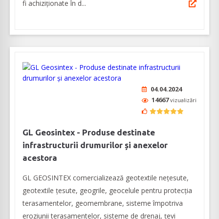
fi achiziţionate în d...
04.04.2024
14667
vizualizări
GL Geosintex - Produse destinate
infrastructurii drumurilor și anexelor
acestora
GL GEOSINTEX comercializează geotextile nețesute,
geotextile țesute, geogrile, geocelule pentru protecția
terasamentelor, geomembrane, sisteme împotriva
eroziunii terasamentelor, sisteme de drenaj, țevi