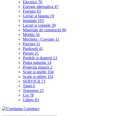
Electrice
76
Energie alternativa
47
Ferestre
83
Gresie si faianta
19
Instalatii
193
Lacuri si vopsele
29
Materiale de constructii
90
Mobila
56
Mocheta - Covoare
11
Parchet
31
Pardoseli
41
Pavaje
21
Perdele si draperii
13
Piatra naturala
14
Protectia muncii
2
Scule si unelte
104
Scule si utilaje
101
SERVICII
73
Tapet
6
Transport
23
Usi
78
Utilaje
83