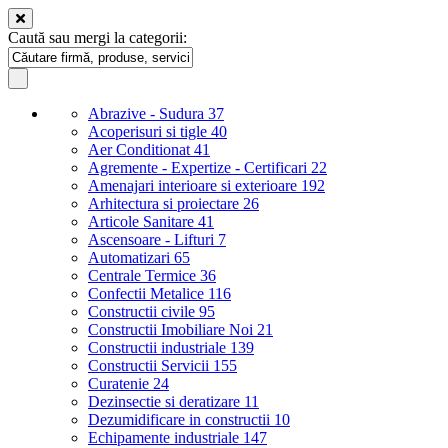
Caută sau mergi la categorii:
Abrazive - Sudura
37
Acoperisuri si tigle
40
Aer Conditionat
41
Agremente - Expertize - Certificari
22
Amenajari interioare si exterioare
192
Arhitectura si proiectare
26
Articole Sanitare
41
Ascensoare - Lifturi
7
Automatizari
65
Centrale Termice
36
Confectii Metalice
116
Constructii civile
95
Constructii Imobiliare Noi
21
Constructii industriale
139
Constructii Servicii
155
Curatenie
24
Dezinsectie si deratizare
11
Dezumidificare in constructii
10
Echipamente industriale
147