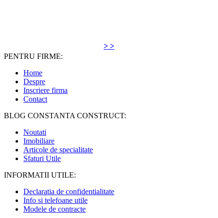
> >
PENTRU FIRME:
Home
Despre
Inscriere firma
Contact
BLOG CONSTANTA CONSTRUCT:
Noutati
Imobiliare
Articole de specialitate
Sfaturi Utile
INFORMATII UTILE:
Declaratia de confidentialitate
Info si telefoane utile
Modele de contracte