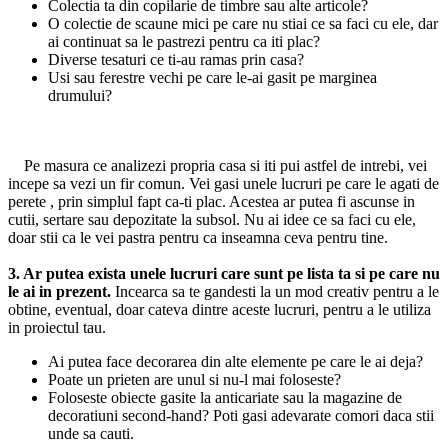
Colectia ta din copilarie de timbre sau alte articole?
O colectie de scaune mici pe care nu stiai ce sa faci cu ele, dar
ai continuat sa le pastrezi pentru ca iti plac?
Diverse tesaturi ce ti-au ramas prin casa?
Usi sau ferestre vechi pe care le-ai gasit pe marginea
drumului?
Pe masura ce analizezi propria casa si iti pui astfel de intrebi, vei
incepe sa vezi un fir comun. Vei gasi unele lucruri pe care le agati de
perete , prin simplul fapt ca-ti plac. Acestea ar putea fi ascunse in
cutii, sertare sau depozitate la subsol. Nu ai idee ce sa faci cu ele,
doar stii ca le vei pastra pentru ca inseamna ceva pentru tine.
3. Ar putea exista unele lucruri care sunt pe lista ta si pe care nu
le ai in prezent.
Incearca sa te gandesti la un mod creativ pentru a le
obtine, eventual, doar cateva dintre aceste lucruri, pentru a le utiliza
in proiectul tau.
Ai putea face decorarea din alte elemente pe care le ai deja?
Poate un prieten are unul si nu-l mai foloseste?
Foloseste obiecte gasite la anticariate sau la magazine de
decoratiuni second-hand? Poti gasi adevarate comori daca stii
unde sa cauti.