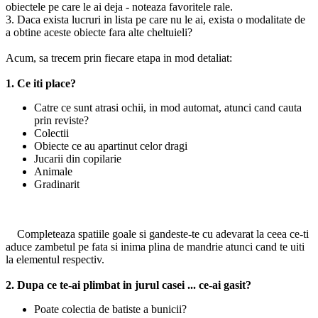
obiectele pe care le ai deja - noteaza favoritele rale.
3. Daca exista lucruri in lista pe care nu le ai, exista o modalitate de
a obtine aceste obiecte fara alte cheltuieli?
Acum, sa trecem prin fiecare etapa in mod detaliat:
1. Ce iti place?
Catre ce sunt atrasi ochii, in mod automat, atunci cand cauta
prin reviste?
Colectii
Obiecte ce au apartinut celor dragi
Jucarii din copilarie
Animale
Gradinarit
Completeaza spatiile goale si gandeste-te cu adevarat la ceea ce-ti
aduce zambetul pe fata si inima plina de mandrie atunci cand te uiti
la elementul respectiv.
2. Dupa ce te-ai plimbat in jurul casei ... ce-ai gasit?
Poate colectia de batiste a bunicii?