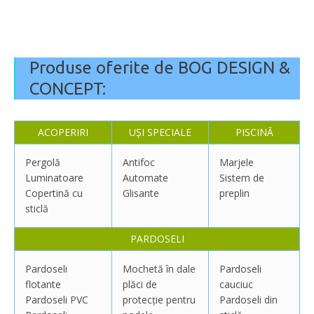
Produse oferite de BOG DESIGN &
CONCEPT:
ACOPERIRI
UȘI SPECIALE
PISCINĂ
Pergolă
Antifoc
Marjele
Luminatoare
Automate
Sistem de
Copertină cu
Glisante
preplin
sticlă
PARDOSELI
Pardoseli
Mochetă în dale
Pardoseli
flotante
plăci de
cauciuc
Pardoseli PVC
protecție pentru
Pardoseli din