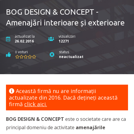
BOG DESIGN & CONCEPT -
Amenajări interioare și exterioare
actualizat la
vizualizări
26.02.2016
12271
voturi
status
0
neactualizat
Această firmă nu are informaţii
actualizate din 2016. Dacă dețineți această
firmă
click aici.
BOG DESIGN & CONCEPT
este o societate care are ca
principal domeniu de activitate
amenajările