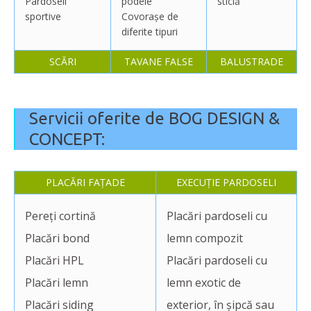
Pardoseli
podele
sticlă
sportive
Covorașe de
diferite tipuri
SCĂRI
TAVANE FALSE
BALUSTRADE
Servicii oferite de BOG DESIGN &
CONCEPT:
PLACĂRI FAȚADE
EXECUȚIE PARDOSELI
Pereți cortină
Placări pardoseli cu
Placări bond
lemn compozit
Placări HPL
Placări pardoseli cu
Placări lemn
lemn exotic de
Placări siding
exterior, în șipcă sau