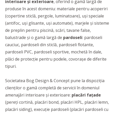
interioare și exterioare
, oferind o gamă largă de
produse în acest domeniu: materiale pentru acoperiri
(copertine sticlă, pergole, luminatoare), uși speciale
(antifoc, uși glisante, uși automate), marjele și sisteme
de preplin pentru piscină, scări, tavane false,
balustrade și o gamă largă de
pardoseli
: pardoseli
cauciuc, pardoseli din sticlă, pardoseli flotante,
pardoseli PVC, pardoseli sportive, mochetă în dale,
plăci de protecție pentru podele, covorașe de diferite
tipuri.
Societatea Bog Design & Concept pune la dispoziția
clienților o gamă completă de servicii în domeniul
amenajări interioare și exterioare:
placări fațade
(pereți cortină, placări bond, placări HPL, placări lemn,
placări siding), execuție pardoseli (placări pardoseli cu