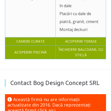
în dale
Placări cu dale de
piatră, granit, ciment
Montaj deckuri
CAMERE CURATE
ACOPERIRI TERASE
ÎNCHIDERE BALCOANE, CU
ACOPERIRI PISCINĂ
STICLĂ
Contact Bog Design Concept SRL
Această firmă nu are informaţii
actualizate din 2016. Dacă reprezentaţi
această firmă
click aici.