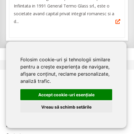
Infiintata in 1991 General Termo Glass srl., este o
societate avand capital privat integral romanesc si a
d...
Folosim cookie-uri și tehnologii similare
<
1
2
>
pentru a crește experiența de navigare,
afișare conținut, reclame personalizate,
analiză trafic.
PENTRU FIRME:
Accept cookie-uri esenţiale
Home
Vreau să schimb setările
Despre
Inscriere firma