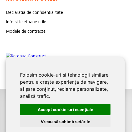
Declaratia de confidentialitate
Info si telefoane utile
Modele de contracte
Folosim cookie-uri și tehnologii similare
pentru a crește experiența de navigare,
afișare conținut, reclame personalizate,
analiză trafic.
©2026
CONSTANTA CONSTRUCT
este un serviciu de promovare online
Accept cookie-uri esenţiale
pentru firme. Proiect digital dezvoltat de
LIVE COMMUNICATIONS SRL
,
J12/4191/2006, RO19492087
Vreau să schimb setările