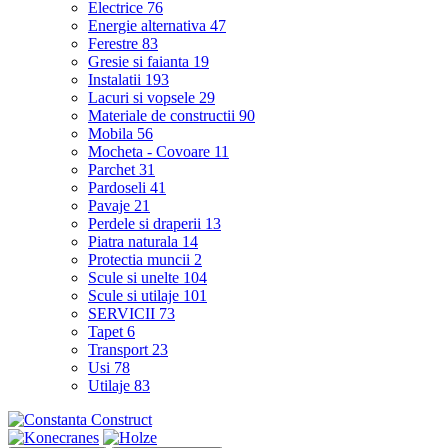
Electrice
76
Energie alternativa
47
Ferestre
83
Gresie si faianta
19
Instalatii
193
Lacuri si vopsele
29
Materiale de constructii
90
Mobila
56
Mocheta - Covoare
11
Parchet
31
Pardoseli
41
Pavaje
21
Perdele si draperii
13
Piatra naturala
14
Protectia muncii
2
Scule si unelte
104
Scule si utilaje
101
SERVICII
73
Tapet
6
Transport
23
Usi
78
Utilaje
83