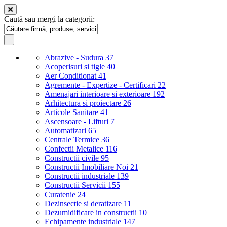
Caută sau mergi la categorii:
Abrazive - Sudura
37
Acoperisuri si tigle
40
Aer Conditionat
41
Agremente - Expertize - Certificari
22
Amenajari interioare si exterioare
192
Arhitectura si proiectare
26
Articole Sanitare
41
Ascensoare - Lifturi
7
Automatizari
65
Centrale Termice
36
Confectii Metalice
116
Constructii civile
95
Constructii Imobiliare Noi
21
Constructii industriale
139
Constructii Servicii
155
Curatenie
24
Dezinsectie si deratizare
11
Dezumidificare in constructii
10
Echipamente industriale
147