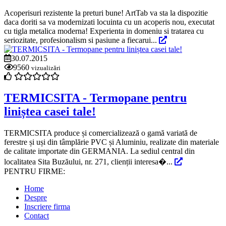
Acoperisuri rezistente la preturi bune! ArtTab va sta la dispozitie
daca doriti sa va modernizati locuinta cu un acoperis nou, executat
cu tigla metalica moderna! Experienta in domeniu si tratarea cu
seriozitate, profesionalism si pasiune a fiecarui...
30.07.2015
9560
vizualizări
TERMICSITA - Termopane pentru
liniștea casei tale!
TERMICSITA produce și comercializează o gamă variată de
ferestre și uși din tâmplărie PVC și Aluminiu, realizate din materiale
de calitate importate din GERMANIA. La sediul central din
localitatea Sita Buzăului, nr. 271, clienții interesa�...
PENTRU FIRME:
Home
Despre
Inscriere firma
Contact