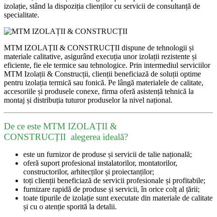
izolație, stând la dispoziția clienților cu servicii de consultanță de
specialitate.
MTM IZOLAȚII & CONSTRUCȚII
dispune de tehnologii și
materiale calitative, asigurând execuția unor izolații rezistente și
eficiente, fie ele termice sau tehnologice. Prin intermediul serviciilor
MTM Izolații & Construcții, clienții beneficiază de soluții optime
pentru izolația termică sau fonică. Pe lângă materialele de calitate,
accesoriile și produsele conexe, firma oferă asistență tehnică la
montaj și distribuția tuturor produselor la nivel național.
De ce este MTM IZOLAȚII &
CONSTRUCȚII
alegerea ideală?
este un furnizor de produse și servicii de talie națională;
oferă suport profesional instalatorilor, montatorilor,
constructorilor, arhitecților și proiectanților;
toți clienții beneficiază de servicii profesionale și profitabile;
furnizare rapidă de produse și servicii, în orice colț al țării;
toate tipurile de izolație sunt executate din materiale de calitate
și cu o atenție sporită la detalii.