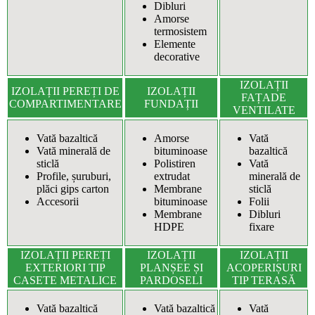
Dibluri
Amorse
termosistem
Elemente
decorative
IZOLAȚII
IZOLAȚII PEREȚI DE
IZOLAȚII
FAȚADE
COMPARTIMENTARE
FUNDAȚII
VENTILATE
Vată bazaltică
Amorse
Vată
Vată minerală de
bituminoase
bazaltică
sticlă
Polistiren
Vată
Profile, șuruburi,
extrudat
minerală de
plăci gips carton
Membrane
sticlă
Accesorii
bituminoase
Folii
Membrane
Dibluri
HDPE
fixare
IZOLAȚII PEREȚI
IZOLAȚII
IZOLAȚII
EXTERIORI TIP
PLANȘEE ȘI
ACOPERIȘURI
CASETE METALICE
PARDOSELI
TIP TERASĂ
Vată bazaltică
Vată bazaltică
Vată