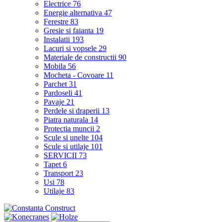
Electrice
76
Energie alternativa
47
Ferestre
83
Gresie si faianta
19
Instalatii
193
Lacuri si vopsele
29
Materiale de constructii
90
Mobila
56
Mocheta - Covoare
11
Parchet
31
Pardoseli
41
Pavaje
21
Perdele si draperii
13
Piatra naturala
14
Protectia muncii
2
Scule si unelte
104
Scule si utilaje
101
SERVICII
73
Tapet
6
Transport
23
Usi
78
Utilaje
83