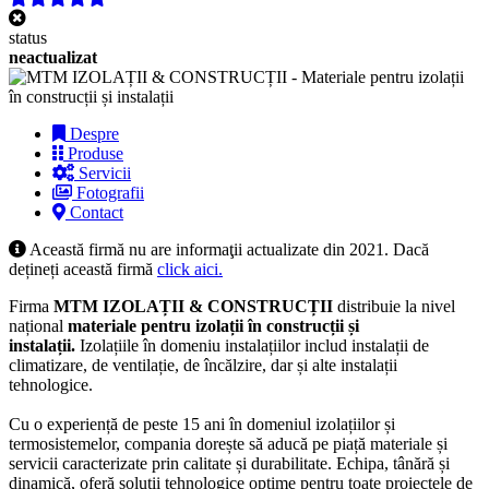
status
neactualizat
Despre
Produse
Servicii
Fotografii
Contact
Această firmă nu are informaţii actualizate din 2021. Dacă
dețineți această firmă
click aici.
Firma
MTM IZOLAȚII & CONSTRUCȚII
distribuie la nivel
național
materiale pentru izolații în construcții și
instalații.
Izolațiile în domeniu instalațiilor includ instalații de
climatizare, de ventilație, de încălzire, dar și alte instalații
tehnologice.
Cu o experiență de peste 15 ani în domeniul izolațiilor și
termosistemelor, compania dorește să aducă pe piață materiale și
servicii caracterizate prin calitate și durabilitate. Echipa, tânără și
dinamică, oferă soluții tehnologice optime pentru toate proiectele de