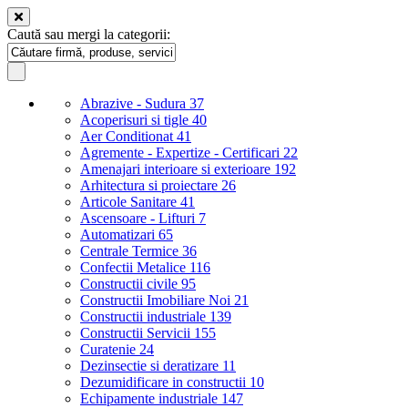
Caută sau mergi la categorii:
Abrazive - Sudura
37
Acoperisuri si tigle
40
Aer Conditionat
41
Agremente - Expertize - Certificari
22
Amenajari interioare si exterioare
192
Arhitectura si proiectare
26
Articole Sanitare
41
Ascensoare - Lifturi
7
Automatizari
65
Centrale Termice
36
Confectii Metalice
116
Constructii civile
95
Constructii Imobiliare Noi
21
Constructii industriale
139
Constructii Servicii
155
Curatenie
24
Dezinsectie si deratizare
11
Dezumidificare in constructii
10
Echipamente industriale
147