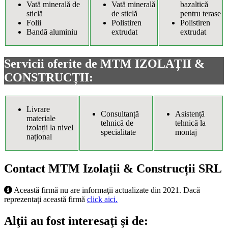
Vată minerală de
Vată minerală
bazaltică
sticlă
de sticlă
pentru terase
Folii
Polistiren
Polistiren
Bandă aluminiu
extrudat
extrudat
Servicii oferite de MTM IZOLAȚII &
CONSTRUCȚII:
Livrare
Consultanță
Asistență
materiale
tehnică de
tehnică la
izolații la nivel
specialitate
montaj
național
Contact MTM Izolații & Construcții SRL
Această firmă nu are informaţii actualizate din 2021. Dacă
reprezentaţi această firmă
click aici.
Alţii au fost interesaţi şi de: