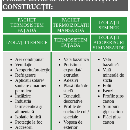
CONSTRUCȚII:
PACHET
PACHET
IZOLAȚII
TERMOSISTEM
TERMOIZOLATII
ȘEMINEE
FAȚADĂ
MANSARDĂ
IZOLAȚII
TERMOSISTEM
IZOLAȚII TEHNICE
ACOPERIȘURI
FAȚADĂ
ȘI MANSARDE
Aer condiționat
Vată bazaltică
Vată
Ventilație
Polistiren
bazaltică
Acoperire/protecție
expandat/
Vată
Refrigerare
extrudat
minerală de
Aplicații solare/
Adezivi
sticlă
sanitare / marine/
Plasă fibră de
Folii
petroliere
sticlă
Benzi
Încălzire
Tencuieli
Profile gips
Industria
decorative
carton
farmaceutică și
Profile de
Șuruburi
alimentară
soclu/ de colț/
gips carton
Izolație fonică
speciale
Plăci gips
Protecție la foc
Vopsea de
carton
Accesorii
exterior