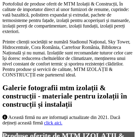
Portofoliul de produse oferit de MTM Izolații & Construcții, în
calitate de importator direct al unor furnizori de renume, cuprinde:
vată bazaltică, polistiren expandat și extrudat, pachete de
termosisteme pentru fațade, izolații pentru acoperișuri și mansarde,
izolații pereți de compartimentare, izolații fundații, izolații pereți
exteriori.
Printre clienții societății se numără Stadionul Național, Sky Tower,
Hidrocentrale, Cora România, Carrefour România, Biblioteca
Națională și nu numai. Izolațiile sunt recomandate tuturor celor care
își doresc reducerea cheltuielilor de climatizare, menținerea unui
nivel constant de confort termic și sporirea rezistenței clădirilor.
Pentru produse și servicii de calitate, MTM IZOLAȚII &
CONSTRUCȚII este partenerul ideal.
Galerie fotografii mtm izolații &
construcții - materiale pentru izolații în
construcții și instalații
Această firmă nu are informaţii actualizate din 2021. Dacă
dețineți această firmă
click aici.
Produse oferite de MTM IZOLAȚII &