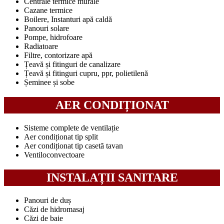
Centrale termice murale
Cazane termice
Boilere, Instanturi apă caldă
Panouri solare
Pompe, hidrofoare
Radiatoare
Filtre, contorizare apă
Țeavă și fitinguri de canalizare
Țeavă și fitinguri cupru, ppr, polietilenă
Șeminee și sobe
AER CONDIȚIONAT
Sisteme complete de ventilație
Aer condiționat tip split
Aer condiționat tip casetă tavan
Ventiloconvectoare
INSTALAȚII SANITARE
Panouri de duș
Căzi de hidromasaj
Căzi de baie