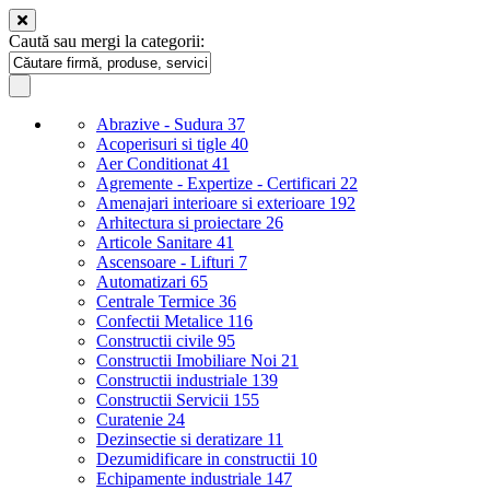
Caută sau mergi la categorii:
Abrazive - Sudura
37
Acoperisuri si tigle
40
Aer Conditionat
41
Agremente - Expertize - Certificari
22
Amenajari interioare si exterioare
192
Arhitectura si proiectare
26
Articole Sanitare
41
Ascensoare - Lifturi
7
Automatizari
65
Centrale Termice
36
Confectii Metalice
116
Constructii civile
95
Constructii Imobiliare Noi
21
Constructii industriale
139
Constructii Servicii
155
Curatenie
24
Dezinsectie si deratizare
11
Dezumidificare in constructii
10
Echipamente industriale
147