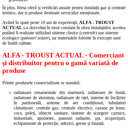
În plus, firma oferă și verificări anuale pentru instalații gaz și centrale
termice, dar și produse destinate serviciilor menționate.
Având în spate peste 10 ani de experiență,
ALFA - TROUST
ACTUAL
s-a dezvoltat în mod constant în sfera instalațiilor, acestea
putând fi realizate utilizând sisteme clasice (
centrale
) sau sisteme
ecologice (
panouri solare
), iar materialele folosite în execuție sunt
de înaltă calitate.
ALFA - TROUST ACTUAL
- Comerciant
și distribuitor pentru o gamă variată de
produse
Printre produsele comercializate se numără:
radiatoare ornamentale din marmură, radiatoare de fontă,
radiatoare de aluminiu, radiatoare de oțel, sisteme de încălzire
în pardoseală, sisteme de aer condiționat, tubulaturi
climatizare, centrale gaz, centrale electrice, cazane pe lemn,
cocs, peleți, obiecte sanitare, sisteme de scurgere caznice,
industriale, apometre, panouri radiante, uși, acoperișuri,
echipamente de protecție, adezivi, gresie și faianță.