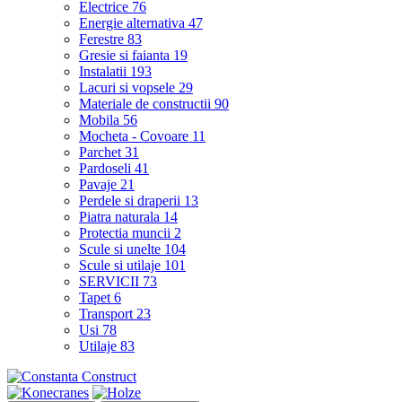
Electrice
76
Energie alternativa
47
Ferestre
83
Gresie si faianta
19
Instalatii
193
Lacuri si vopsele
29
Materiale de constructii
90
Mobila
56
Mocheta - Covoare
11
Parchet
31
Pardoseli
41
Pavaje
21
Perdele si draperii
13
Piatra naturala
14
Protectia muncii
2
Scule si unelte
104
Scule si utilaje
101
SERVICII
73
Tapet
6
Transport
23
Usi
78
Utilaje
83