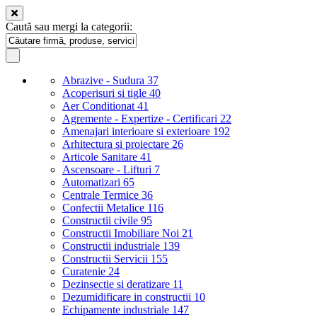
Caută sau mergi la categorii:
Abrazive - Sudura
37
Acoperisuri si tigle
40
Aer Conditionat
41
Agremente - Expertize - Certificari
22
Amenajari interioare si exterioare
192
Arhitectura si proiectare
26
Articole Sanitare
41
Ascensoare - Lifturi
7
Automatizari
65
Centrale Termice
36
Confectii Metalice
116
Constructii civile
95
Constructii Imobiliare Noi
21
Constructii industriale
139
Constructii Servicii
155
Curatenie
24
Dezinsectie si deratizare
11
Dezumidificare in constructii
10
Echipamente industriale
147