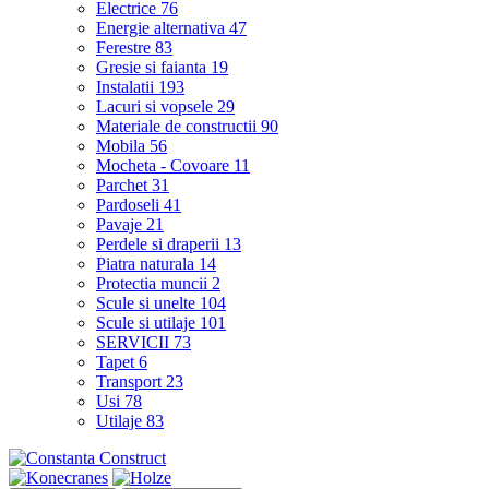
Electrice
76
Energie alternativa
47
Ferestre
83
Gresie si faianta
19
Instalatii
193
Lacuri si vopsele
29
Materiale de constructii
90
Mobila
56
Mocheta - Covoare
11
Parchet
31
Pardoseli
41
Pavaje
21
Perdele si draperii
13
Piatra naturala
14
Protectia muncii
2
Scule si unelte
104
Scule si utilaje
101
SERVICII
73
Tapet
6
Transport
23
Usi
78
Utilaje
83