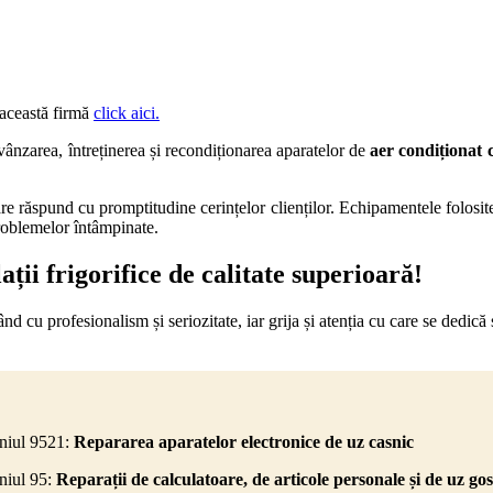
 această firmă
click aici.
 vânzarea, întreținerea și recondiționarea aparatelor de
aer condiționat
c
e răspund cu promptitudine cerințelor clienților. Echipamentele folosite 
problemelor întâmpinate.
lații frigorifice de calitate superioară!
cu profesionalism și seriozitate, iar grija și atenția cu care se dedică s
eniul 9521:
Repararea aparatelor electronice de uz casnic
niul 95:
Reparații de calculatoare, de articole personale și de uz g