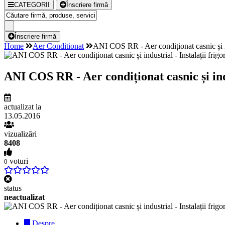
CATEGORII
Înscriere firmă
Înscriere firmă
Home
Aer Conditionat
ANI COS RR - Aer condiționat casnic și indu
ANI COS RR - Aer condiționat casnic și indus
actualizat la
13.05.2016
vizualizări
8408
voturi
0
status
neactualizat
Despre