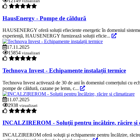
12149
vizualizari
HausEnergy - Pompe de căldură
HAUSENERGY oferă soluții efieciente energetic în domeniul sistemelor
experiență, HAUSENERGY furnizează soluții eficie...
17.11.2025
15854
vizualizari
Technova Invest - Echipamente instalații termice
Technova Invest activează de 30 de ani în domeniul comerțului cu echip
pompe de căldură, cazane pe lemn, c...
11.07.2025
2938
vizualizari
INCALZIREROM - Soluţii pentru încălzire, răcire şi 
INCALZIREROM oferă soluţii şi echipamente pentru încălzire, răcire ş