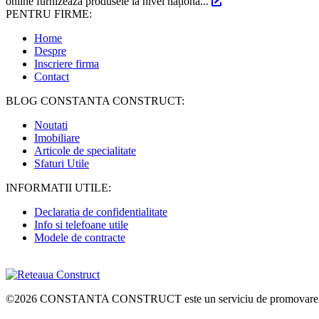
online furnizează produsele la nivel naționa...
PENTRU FIRME:
Home
Despre
Inscriere firma
Contact
BLOG CONSTANTA CONSTRUCT:
Noutati
Imobiliare
Articole de specialitate
Sfaturi Utile
INFORMATII UTILE:
Declaratia de confidentialitate
Info si telefoane utile
Modele de contracte
©2026
CONSTANTA CONSTRUCT
este un serviciu de promovare 