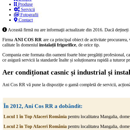
Produse
Servicii
Fotografii
Contact
Această firmă nu are informaţii actualizate din 2016. Dacă dețineți
Firma
ANI COS RR
are ca principal obiect de activitate procurarea,
calitate în domeniul
instalații frigorifice
, de orice tip.
Compania este formata din oameni foarte bine pregătiți profesional, car
ce asigură servicii la standarde înalte și soluționarea rapidă a tuturor 
Aer condiționat casnic și industrial și insta
Ani Cos RR vă pune la dispoziție o gamă completă de servicii, acționând 
În 2012,
Ani Cos RR
a dobândit:
Locul 1 în Top Afaceri România
pentru localitatea Mangalia, dom
Locul 2 în Top Afaceri România
pentru localitatea Mangalia, dome