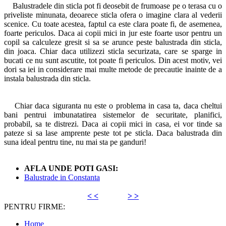
Balustradele din sticla pot fi deosebit de frumoase pe o terasa cu o
priveliste minunata, deoarece sticla ofera o imagine clara al vederii
scenice. Cu toate acestea, faptul ca este clara poate fi, de asemenea,
foarte periculos. Daca ai copii mici in jur este foarte usor pentru un
copil sa calculeze gresit si sa se arunce peste balustrada din sticla,
din joaca. Chiar daca utilizezi sticla securizata, care se sparge in
bucati ce nu sunt ascutite, tot poate fi periculos. Din acest motiv, vei
dori sa iei in considerare mai multe metode de precautie inainte de a
instala balustrada din sticla.
Chiar daca siguranta nu este o problema in casa ta, daca cheltui
bani pentrui imbunatatirea sistemelor de securitate, planifici,
probabil, sa te distrezi. Daca ai copii mici in casa, ei vor tinde sa
pateze si sa lase amprente peste tot pe sticla. Daca balustrada din
suna ideal pentru tine, nu mai sta pe ganduri!
AFLA UNDE POTI GASI:
Balustrade in Constanta
< <
> >
PENTRU FIRME:
Home