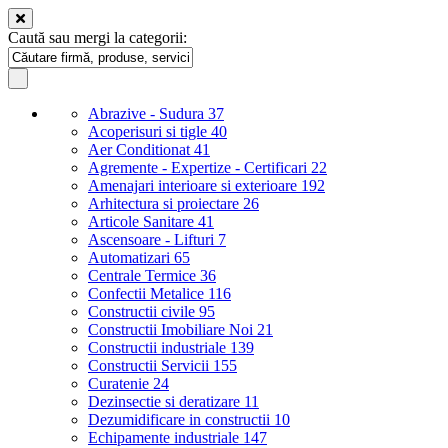
Caută sau mergi la categorii:
Abrazive - Sudura
37
Acoperisuri si tigle
40
Aer Conditionat
41
Agremente - Expertize - Certificari
22
Amenajari interioare si exterioare
192
Arhitectura si proiectare
26
Articole Sanitare
41
Ascensoare - Lifturi
7
Automatizari
65
Centrale Termice
36
Confectii Metalice
116
Constructii civile
95
Constructii Imobiliare Noi
21
Constructii industriale
139
Constructii Servicii
155
Curatenie
24
Dezinsectie si deratizare
11
Dezumidificare in constructii
10
Echipamente industriale
147