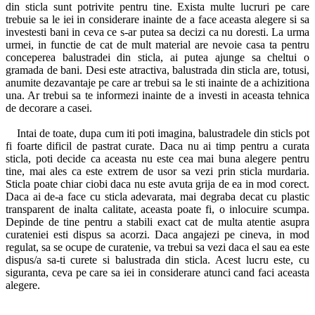
din sticla sunt potrivite pentru tine. Exista multe lucruri pe care
trebuie sa le iei in considerare inainte de a face aceasta alegere si sa
investesti bani in ceva ce s-ar putea sa decizi ca nu doresti. La urma
urmei, in functie de cat de mult material are nevoie casa ta pentru
conceperea balustradei din sticla, ai putea ajunge sa cheltui o
gramada de bani. Desi este atractiva, balustrada din sticla are, totusi,
anumite dezavantaje pe care ar trebui sa le sti inainte de a achizitiona
una. Ar trebui sa te informezi inainte de a investi in aceasta tehnica
de decorare a casei.
Intai de toate, dupa cum iti poti imagina, balustradele din sticls pot
fi foarte dificil de pastrat curate. Daca nu ai timp pentru a curata
sticla, poti decide ca aceasta nu este cea mai buna alegere pentru
tine, mai ales ca este extrem de usor sa vezi prin sticla murdaria.
Sticla poate chiar ciobi daca nu este avuta grija de ea in mod corect.
Daca ai de-a face cu sticla adevarata, mai degraba decat cu plastic
transparent de inalta calitate, aceasta poate fi, o inlocuire scumpa.
Depinde de tine pentru a stabili exact cat de multa atentie asupra
curateniei esti dispus sa acorzi. Daca angajezi pe cineva, in mod
regulat, sa se ocupe de curatenie, va trebui sa vezi daca el sau ea este
dispus/a sa-ti curete si balustrada din sticla. Acest lucru este, cu
siguranta, ceva pe care sa iei in considerare atunci cand faci aceasta
alegere.