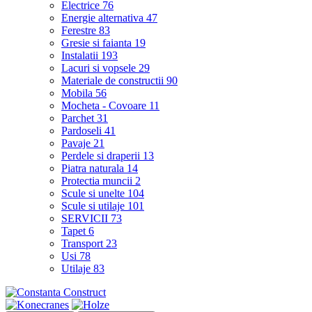
Electrice
76
Energie alternativa
47
Ferestre
83
Gresie si faianta
19
Instalatii
193
Lacuri si vopsele
29
Materiale de constructii
90
Mobila
56
Mocheta - Covoare
11
Parchet
31
Pardoseli
41
Pavaje
21
Perdele si draperii
13
Piatra naturala
14
Protectia muncii
2
Scule si unelte
104
Scule si utilaje
101
SERVICII
73
Tapet
6
Transport
23
Usi
78
Utilaje
83