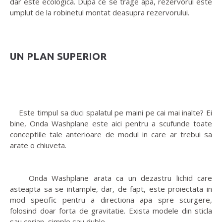
dar este ecologica. Dupa ce se trage apa, rezervorul este
umplut de la robinetul montat deasupra rezervorului.
UN PLAN SUPERIOR
Este timpul sa duci spalatul pe maini pe cai mai inalte? Ei
bine, Onda Washplane este aici pentru a scufunde toate
conceptiile tale anterioare de modul in care ar trebui sa
arate o chiuveta.
Onda Washplane arata ca un dezastru lichid care
asteapta sa se intample, dar, de fapt, este proiectata in
mod specific pentru a directiona apa spre scurgere,
folosind doar forta de gravitatie. Exista modele din sticla
sau corian, simple sau duble.