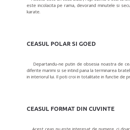
este incolacita pe rama, devorand minutele si secun
karate.
CEASUL POLAR SI GOED
Departandu-ne putin de obsesia noastra de ceas c
diferite marimi si se intind pana la terminarea brate
in interiorul lui. Il poti croi in totalitate in functie de 
CEASUL FORMAT DIN CUVINTE
Acest ceas nu este interesat de numere, ci doar d