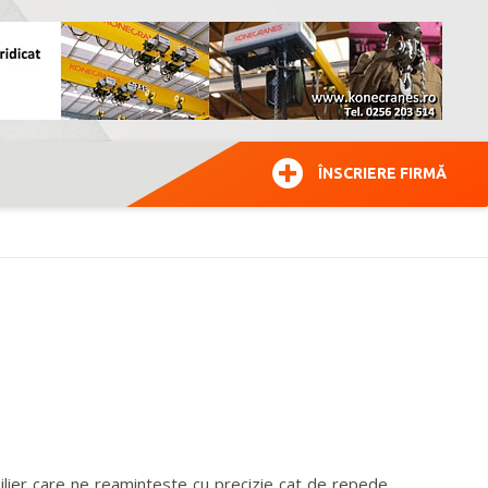
ÎNSCRIERE FIRMĂ
lier care ne reaminteste cu precizie cat de repede