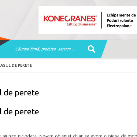
EASUL DE PERETE
l de perete
l de perete
junge niciodata. Ne-am obisnuit chiar sa avem o piesa de mobi