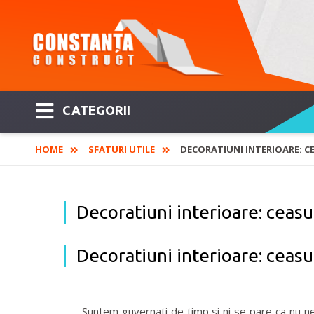
CATEGORII
HOME
SFATURI UTILE
DECORATIUNI INTERIOARE: C
Decoratiuni interioare: ceasu
Decoratiuni interioare: ceasu
Suntem guvernati de timp si ni se pare ca nu ne a