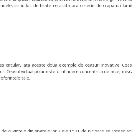
dele, iar in loc de brate ce arata ora o serie de crapaturi lumi
ircular, iata aceste doua exemple de ceasuri inovative. Ceasul
lor. Ceasul virtual polar este o intindere concentrica de arce, misc
preferintele tale.
e cuvintele din spatele lor. Cele 150+ de picioare se rotesc ap