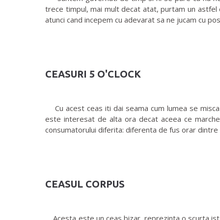
trece timpul, mai mult decat atat, purtam un astfel 
atunci cand incepem cu adevarat sa ne jucam cu posib
CEASURI 5 O'CLOCK
Cu acest ceas iti dai seama cum lumea se misca sub
este interesat de alta ora decat aceea ce marcheaza
consumatorului diferita: diferenta de fus orar dintre p
CEASUL CORPUS
Acesta este un ceas bizar, reprezinta o scurta isto