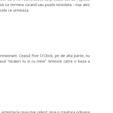
u se va termina curand sau poate niciodata - mai ales
 cele ce urmeaza.
esionant. Ceasul Five O’Clock, pe de alta parte, nu
sul "nicaieri tu si cu mine" tinteste catre o baza a
asteptai la ceva mai celest, insa o creatura odioasa