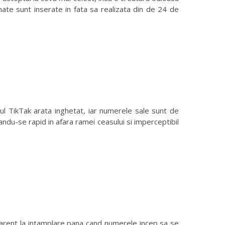
nate sunt inserate in fata sa realizata din de 24 de
 TikTak arata inghetat, iar numerele sale sunt de
andu-se rapid in afara ramei ceasului si imperceptibil
arent la intamplare pana cand numerele incep sa se