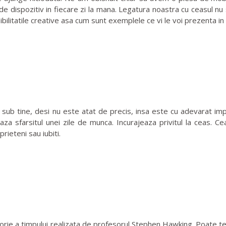
de dispozitiv in fiecare zi la mana. Legatura noastra cu ceasul n
ilitatile creative asa cum sunt exemplele ce vi le voi prezenta in
 tine, desi nu este atat de precis, insa este cu adevarat impr
 sfarsitul unei zile de munca. Incurajeaza privitul la ceas. Cea
rieteni sau iubiti.
rie a timpului realizata de profesorul Stephen Hawking. Poate te 