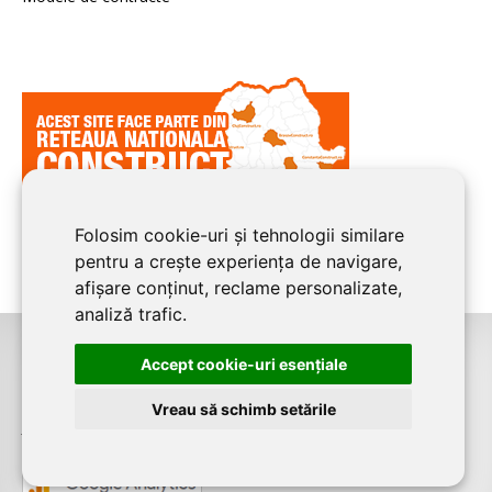
Folosim cookie-uri și tehnologii similare
pentru a crește experiența de navigare,
afișare conținut, reclame personalizate,
analiză trafic.
Accept cookie-uri esenţiale
©2026
CONSTANTA CONSTRUCT
este un serviciu de promovare online
pentru firme. Proiect digital dezvoltat de
LIVE COMMUNICATIONS SRL
,
Vreau să schimb setările
J12/4191/2006, RO19492087