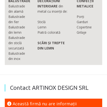
BALUSTRADE
DECORAȚIUNI
CONFECȚII
Balustrade
INTERIOARE
din
METALICE
din alamă
metal cu inserții de:
Balustrade
Porți
din fier
Sticlă
Garduri
Balustrade
Lemn
Copertine
din lemn
Piatră colorată
Grilaje
Balustrade
din sticlă
SCĂRI ȘI TREPTE
securizată
DIN LEMN
Balustrade
din inox
Contact ARTINOX DESIGN SRL
Această firmă nu are informaţii