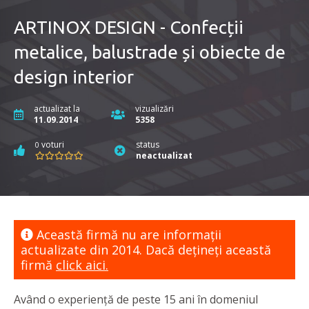
ARTINOX DESIGN - Confecții
metalice, balustrade și obiecte de
design interior
actualizat la
vizualizări
11.09.2014
5358
voturi
status
0
neactualizat
Această firmă nu are informaţii
actualizate din 2014. Dacă dețineți această
firmă
click aici.
Având o experiență de peste 15 ani în domeniul