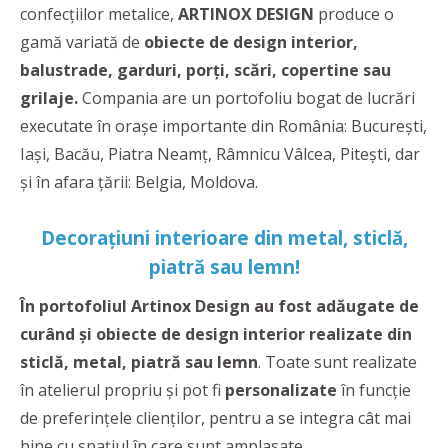
confecțiilor metalice,
ARTINOX DESIGN
produce o
gamă variată de
obiecte de design interior,
balustrade, garduri, porți, scări, copertine sau
grilaje.
Compania are un portofoliu bogat de lucrări
executate în orașe importante din România: București,
Iași, Bacău, Piatra Neamț, Râmnicu Vâlcea, Pitești, dar
și în afara țării: Belgia, Moldova.
Decorațiuni interioare din metal, sticlă,
piatră sau lemn!
În portofoliul Artinox Design au fost adăugate de
curând și obiecte de design interior realizate din
sticlă, metal, piatră sau lemn
. Toate sunt realizate
în atelierul propriu și pot fi
personalizate
în funcție
de preferințele clienților, pentru a se integra cât mai
bine cu spațiul în care sunt amplasate.