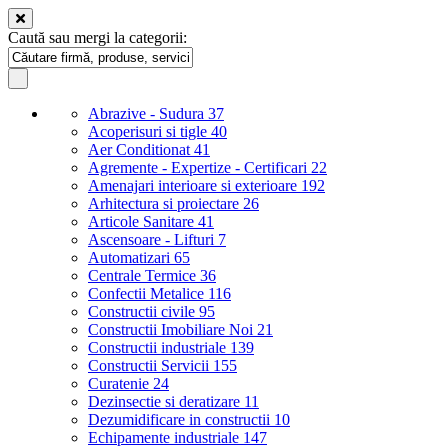
Caută sau mergi la categorii:
Abrazive - Sudura
37
Acoperisuri si tigle
40
Aer Conditionat
41
Agremente - Expertize - Certificari
22
Amenajari interioare si exterioare
192
Arhitectura si proiectare
26
Articole Sanitare
41
Ascensoare - Lifturi
7
Automatizari
65
Centrale Termice
36
Confectii Metalice
116
Constructii civile
95
Constructii Imobiliare Noi
21
Constructii industriale
139
Constructii Servicii
155
Curatenie
24
Dezinsectie si deratizare
11
Dezumidificare in constructii
10
Echipamente industriale
147