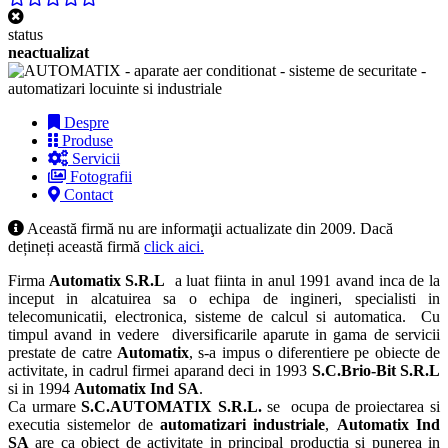
status
neactualizat
Despre
Produse
Servicii
Fotografii
Contact
Această firmă nu are informaţii actualizate din 2009. Dacă
dețineți această firmă
click aici.
Firma
Automatix S.R.L
a luat fiinta in anul 1991 avand inca de la
inceput in alcatuirea sa o echipa de ingineri, specialisti in
telecomunicatii, electronica, sisteme de calcul si automatica. Cu
timpul avand in vedere diversificarile aparute in gama de servicii
prestate de catre
Automatix
, s-a impus o diferentiere pe obiecte de
activitate, in cadrul firmei aparand deci in 1993
S.C.Brio-Bit S.R.L
si in 1994
Automatix Ind SA
.
Ca urmare
S.C.AUTOMATIX S.R.L.
se ocupa de proiectarea si
executia sistemelor de
automatizari industriale
,
Automatix Ind
SA
are ca obiect de activitate in principal productia si punerea in