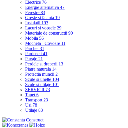
Electrice
76
Energie alternativa
47
Ferestre
83
Gresie si faianta
19
Instalatii
193
Lacuri si vopsele
29
Materiale de constructii
90
Mobila
56
Mocheta - Covoare
11
Parchet
31
Pardoseli
41
Pavaje
21
Perdele si draperii
13
Piatra naturala
14
Protectia muncii
2
Scule si unelte
104
Scule si utilaje
101
SERVICII
73
Tapet
6
Transport
23
Usi
78
Utilaje
83