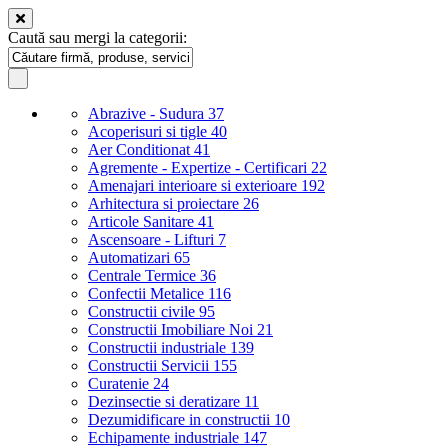
Caută sau mergi la categorii:
Abrazive - Sudura
37
Acoperisuri si tigle
40
Aer Conditionat
41
Agremente - Expertize - Certificari
22
Amenajari interioare si exterioare
192
Arhitectura si proiectare
26
Articole Sanitare
41
Ascensoare - Lifturi
7
Automatizari
65
Centrale Termice
36
Confectii Metalice
116
Constructii civile
95
Constructii Imobiliare Noi
21
Constructii industriale
139
Constructii Servicii
155
Curatenie
24
Dezinsectie si deratizare
11
Dezumidificare in constructii
10
Echipamente industriale
147