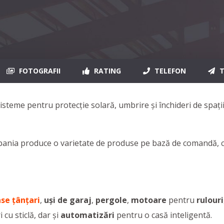
FOTOGRAFII
RATING
TELEFON
T
isteme pentru protecție solară, umbrire și închideri de spaț
ania produce o varietate de produse pe bază de comandă, come
ase ţânţari
,
uşi de garaj
,
pergole
,
motoare
pentru
rulouri
i cu sticlă, dar şi
automatizări
pentru o casă inteligentă.