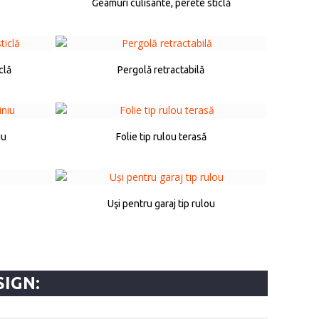
Geamuri culisante, perete sticlă
clă
Pergolă retractabilă
iu
Folie tip rulou terasă
Uşi pentru garaj tip rulou
SIGN: