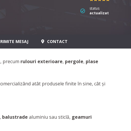
status
actualizat
RIMITE MESAJ
CONTACT
ii, precum
rulouri exterioare
,
pergole
,
plase
rcializând atât produsele finite în sine, cât şi
,
balustrade
aluminiu sau sticlă,
geamuri