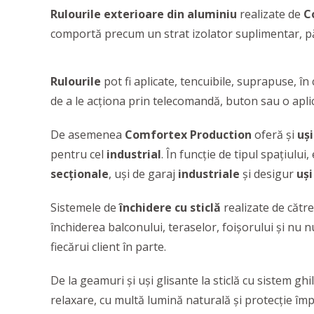
Rulourile exterioare din aluminiu
realizate de
C
comportă precum un strat izolator suplimentar, păs
Rulourile
pot fi aplicate, tencuibile, suprapuse, în
de a le acţiona prin telecomandă, buton sau o apl
De asemenea
Comfortex Production
oferă şi
uşi
pentru cel
industrial
. În funcţie de tipul spaţiului
secţionale
, uşi de garaj
industriale
şi desigur
uşi
Sistemele de
închidere cu sticlă
realizate de cătr
închiderea balconului, teraselor, foişorului şi nu 
fiecărui client în parte.
De la geamuri şi uşi glisante la sticlă cu sistem g
relaxare, cu multă lumină naturală şi protecţie împo