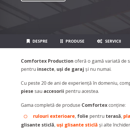
DESPRE
PRODUSE
SERVICII
Comfortex Production
oferă o gamă variată de s
pentru
insecte
,
uşi de garaj
şi nu numai.
Cu peste 20 de ani de experienţă în domeniu, comp
piese
sau
accesorii
pentru acestea.
Gama completă de produse
Comfortex
conţine:
rulouri exterioare
,
folie
pentru
terasă
,
pl
glisante sticlă
,
uşi glisante sticlă
şi alte închider