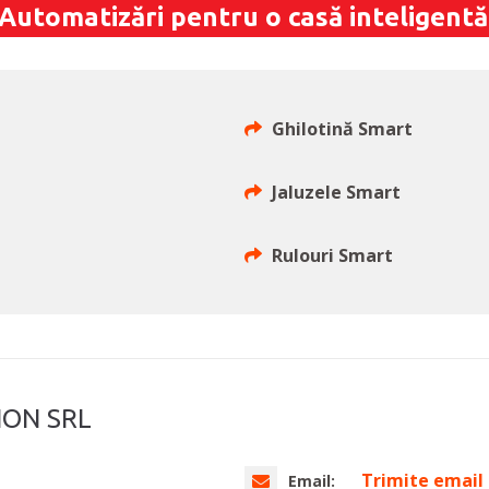
Automatizări pentru o casă inteligentă
Ghilotină Smart
Jaluzele Smart
Rulouri Smart
ION SRL
Trimite email
Email: