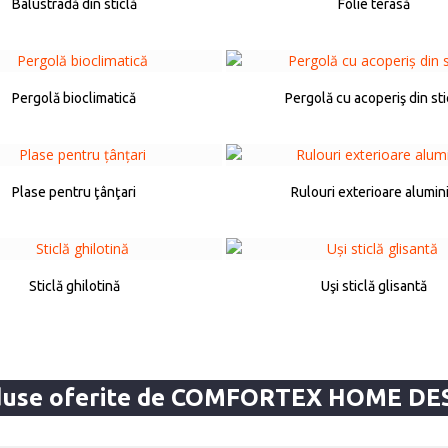
Balustradă din sticlă
Folie terasă
Pergolă bioclimatică
Pergolă cu acoperiş din sti
Plase pentru ţânţari
Rulouri exterioare alumin
Sticlă ghilotină
Uşi sticlă glisantă
duse oferite de COMFORTEX HOME DE