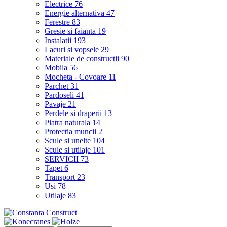
Electrice
76
Energie alternativa
47
Ferestre
83
Gresie si faianta
19
Instalatii
193
Lacuri si vopsele
29
Materiale de constructii
90
Mobila
56
Mocheta - Covoare
11
Parchet
31
Pardoseli
41
Pavaje
21
Perdele si draperii
13
Piatra naturala
14
Protectia muncii
2
Scule si unelte
104
Scule si utilaje
101
SERVICII
73
Tapet
6
Transport
23
Usi
78
Utilaje
83