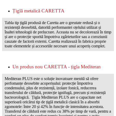
Țiglă metalică CARETTA
Tabla tip țiglă produsă de Caretta are o greutate redusă și o
rezistență deosebită, datorită performantei oțelului utilizat și
înaltei tehnologii de prelucrare. Aceasta nu se decolorează în timp
și are o protecție sporită împotriva zgârieturilor sau a coroziunii
cauzate de factorii externi. Caretta realizează în fabrica proprie
toate elementele și accesoriile necesare unui acoperiș complet.
Un produs nou CARETTA - țigla Mediteran
Mediteran PLUS este o soluție inovatoare menită să ofere
perfomanțe deosebite acoperișului: protecție împotriva
condensului, plus de rezistență, izolare fonică, reducerea
transferului de căldură, protecție ignifugă, precum și rezistență
bacteorologică. Țigla Mediteran PLUS are o capacitate net
superioară oricărui tip de țiglă metalică clasică în a absorbi
zgomotele: între 20 și 42% în funcție de intensitatea acestora.
Transferul de căldură este redus cu 38% pe timp de vară, pentru a
conferi un plus de confort termic locuinței și pentru a evita