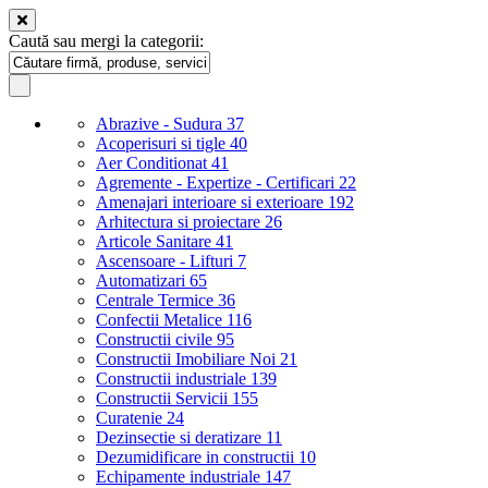
Caută sau mergi la categorii:
Abrazive - Sudura
37
Acoperisuri si tigle
40
Aer Conditionat
41
Agremente - Expertize - Certificari
22
Amenajari interioare si exterioare
192
Arhitectura si proiectare
26
Articole Sanitare
41
Ascensoare - Lifturi
7
Automatizari
65
Centrale Termice
36
Confectii Metalice
116
Constructii civile
95
Constructii Imobiliare Noi
21
Constructii industriale
139
Constructii Servicii
155
Curatenie
24
Dezinsectie si deratizare
11
Dezumidificare in constructii
10
Echipamente industriale
147