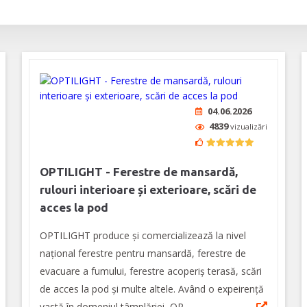
04.06.2026
4839
vizualizări
OPTILIGHT - Ferestre de mansardă,
rulouri interioare și exterioare, scări de
acces la pod
OPTILIGHT produce şi comercializează la nivel
naţional ferestre pentru mansardă, ferestre de
evacuare a fumului, ferestre acoperiş terasă, scări
de acces la pod și multe altele. Având o expeirenţă
vastă în domeniul tâmplăriei, OP...