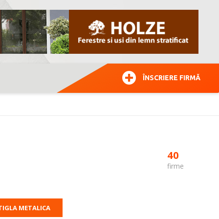
ÎNSCRIERE FIRMĂ
40
firme
TIGLA METALICA