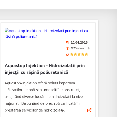
20.04.2026
975
vizualizări
Aquastop Injektion - Hidroizolaţii prin
injecţii cu răşină poliuretanică
Aquastop-Injektion oferă soluţii împotriva
infiltraţiilor de apă şi a umezelii în construcţii,
asigurând diverse lucrări de hidroizolaţii la nivel
naţional. Dispunând de o echipă calificată în
prestarea serviciilor de hidroizola�...