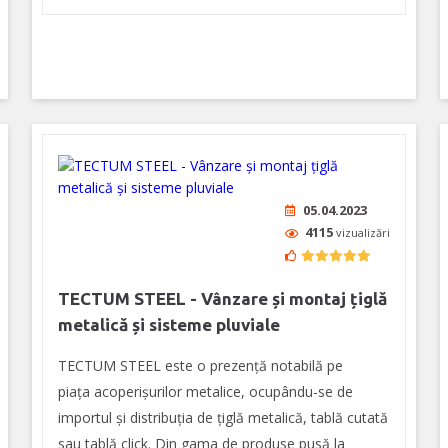
05.04.2023
4115
vizualizări
TECTUM STEEL - Vânzare și montaj țiglă
metalică și sisteme pluviale
TECTUM STEEL este o prezență notabilă pe
piața acoperișurilor metalice, ocupându-se de
importul și distribuția de țiglă metalică, tablă cutată
sau tablă click. Din gama de produse pusă la