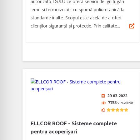
autorizată I.G.S.U ce oferă servicii de ignifugări
lemn și termoizolații cu spumă poliuretanică la
standarde înalte. Scopul este acela de a oferi
clienților siguranță și protecție. Prin calitate...
29.03.2022
7753
vizualizări
ELLCOR ROOF - Sisteme complete
pentru acoperișuri