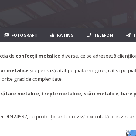
FOTOGRAFII
RATING
TELEFON
T
cția de
confecții metalice
diverse, ce se adresează clienților
lor metalice
și operează atât pe piața en-gros, cât și pe p
e orice grad de complexitate.
rătare metalice, trepte metalice, scări metalice, bare p
DIN24537, cu protecție anticorozivă executată prin zincar