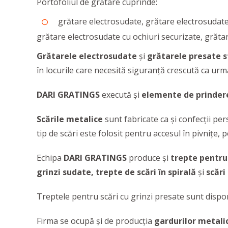
Portofoliul de grătare cuprinde:
grătare electrosudate, grătare electrosudate 
grătare electrosudate cu ochiuri securizate, grăt
Grătarele electrosudate
și
grătarele presate s
în locurile care necesită siguranţă crescută ca urma
DARI GRATINGS
execută și
elemente de prinder
Scările metalice
sunt fabricate ca și confecții per
tip de scări este folosit pentru accesul în pivnițe, 
Echipa
DARI GRATINGS
produce și
trepte pentru 
grinzi sudate, trepte de scări în spirală
și
scări
Treptele pentru scări cu grinzi presate sunt disponi
Firma se ocupă și de producția
gardurilor metali