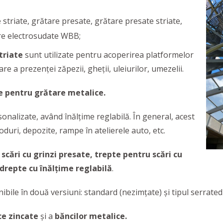
striate, grătare presate, grătare presate striate,
are electrosudate WBB;
triate
sunt utilizate pentru acoperirea platformelor
re a prezenţei zăpezii, gheţii, uleiurilor, umezelii.
e pentru grătare metalice.
sonalizate, având înălțime reglabilă. În general, acest
poduri, depozite, rampe în atelierele auto, etc.
scări cu grinzi presate, trepte pentru scări cu
 drepte cu înălțime reglabilă
.
bile în două versiuni: standard (nezimțate) și tipul serrated 
ce zincate
și a
băncilor metalice.