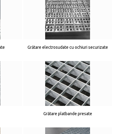
ate
Grătare electrosudate cu ochiuri securizate
Grătare platbande presate