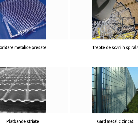
Grătare metalice presate
Trepte de scări în spiral
Platbande striate
Gard metalic zincat