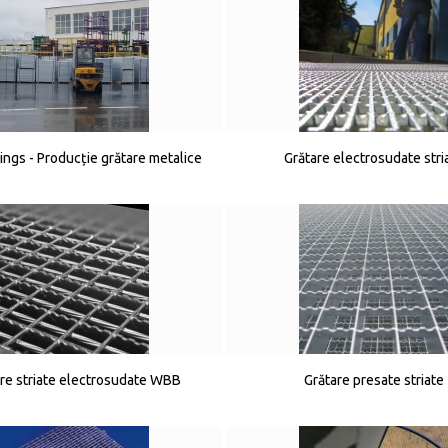
tings - Producție grătare metalice
Grătare electrosudate stri
re striate electrosudate WBB
Grătare presate striate