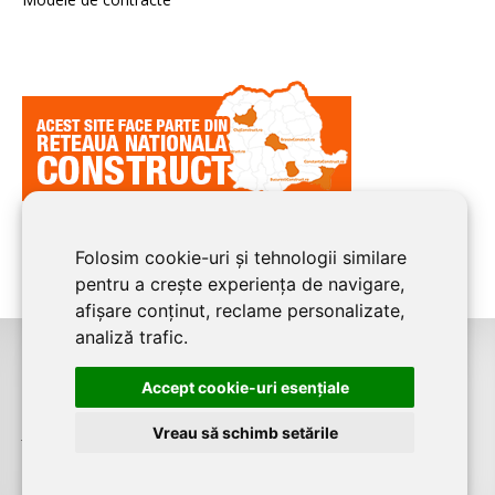
Folosim cookie-uri și tehnologii similare
pentru a crește experiența de navigare,
afișare conținut, reclame personalizate,
analiză trafic.
©2026
CONSTANTA CONSTRUCT
este un serviciu de promovare online
Accept cookie-uri esenţiale
pentru firme. Proiect digital dezvoltat de
LIVE COMMUNICATIONS SRL
,
Vreau să schimb setările
J12/4191/2006, RO19492087