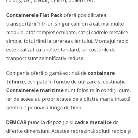
cu duș, WC, lavoar, oglinzi, boilere, etc.
Containerele Flat Pack
oferă posibilitatea
transportării într-un singur camion a cât mai multe
module, atât complet echipate, cât și cadrele metalice
simple, totul fiind la cererea clientului. Montajul rapid
este realizat cu unelte standard, iar costurile de
tranport sunt semnificativ reduse.
Compania oferă o gamă extinsă de
containere
tehnice
, echipate în funcție de utilizare și destinație.
Containerele maritime
sunt folosite în condiții dure,
iar de aceea au proprietatea de a păstra marfa intactă
pentru o perioadă lungă de timp.
DEMCAR
pune la dispoziție și
cadre metalice
de
diferite dimensiuni. Acestea reprezintă soluții rapide și