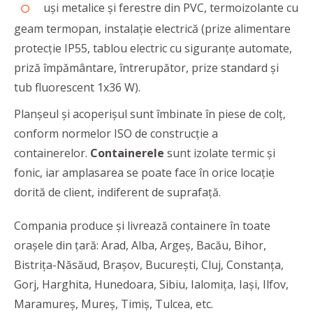
uși metalice și ferestre din PVC, termoizolante cu
geam termopan, instalație electrică (prize alimentare
protecție IP55, tablou electric cu siguranțe automate,
priză împământare, întrerupător, prize standard și
tub fluorescent 1x36 W).
Planșeul și acoperișul sunt îmbinate în piese de colț,
conform normelor ISO de construcție a
containerelor.
Containerele
sunt izolate termic și
fonic, iar amplasarea se poate face în orice locație
dorită de client, indiferent de suprafață.
Compania produce și livrează containere în toate
orașele din țară: Arad, Alba, Argeș, Bacău, Bihor,
Bistrița-Năsăud, Brașov, București, Cluj, Constanța,
Gorj, Harghita, Hunedoara, Sibiu, Ialomița, Iași, Ilfov,
Maramureș, Mureș, Timiș, Tulcea, etc.