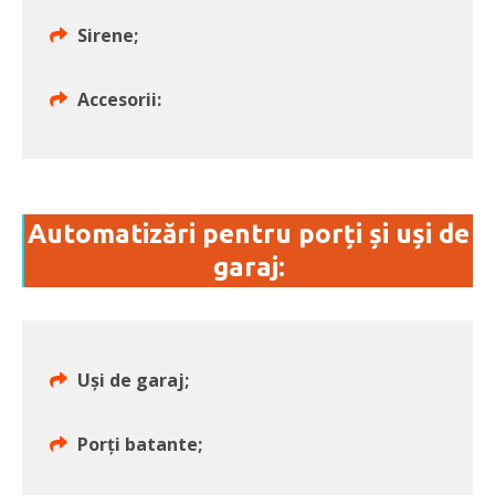
Sirene;
Accesorii:
Automatizări pentru porți și uși de
garaj:
Uși de garaj;
Porți batante;