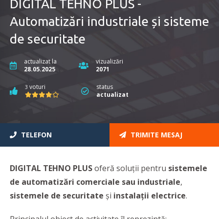
DIGITAL TEHNO PLUS -
Automatizări industriale și sisteme
de securitate
actualizat la
vizualizări
28.05.2025
2071
voturi
status
3
actualizat
TELEFON
TRIMITE MESAJ
DIGITAL TEHNO PLUS
oferă soluții pentru
sistemele
de automatizări comerciale sau industriale
,
sistemele de securitate
și
instalații
electrice
.