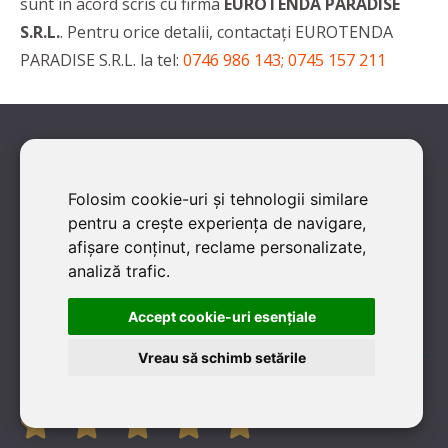
sunt în acord scris cu firma
EUROTENDA PARADISE
S.R.L.
. Pentru orice detalii, contactaţi EUROTENDA
PARADISE S.R.L. la tel:
0746 986 143; 0745 157 211
2 VOTURI
Folosim cookie-uri și tehnologii similare
pentru a crește experiența de navigare,
Ai colaborat cu această firmă?
afișare conținut, reclame personalizate,
analiză trafic.
Dacă ai lucrat sau cunoşti EUROTENDA PARADISE S.R.L., ai
Accept cookie-uri esenţiale
posibilitatea să oferi un vot/rating. Îți mulțumim!
Vreau să schimb setările
ACORDĂ UN RATING: