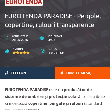
EUROTENDA PARADISE - Pergole,
copertine, rulouri transparente
actualizat la
vizualizări
24.06.2026
3992
voturi
status
2
actualizat
TELEFON
TRIMITE MESAJ
EUROTENDA PARADISE
este un
producător de
sisteme de umbrire și protecție solară
, ce
distribuie
și montează
copertine
,
pergole și rulouri
(standard