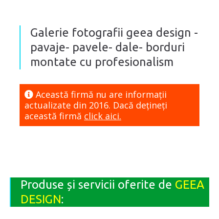
Galerie fotografii geea design -
pavaje- pavele- dale- borduri
montate cu profesionalism
Această firmă nu are informaţii
actualizate din 2016. Dacă dețineți
această firmă
click aici.
Produse și servicii oferite de
GEEA
DESIGN
: