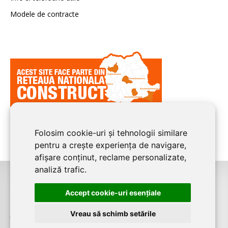
Modele de contracte
Folosim cookie-uri și tehnologii similare
pentru a crește experiența de navigare,
afișare conținut, reclame personalizate,
analiză trafic.
©2026
CONSTANTA CONSTRUCT
este un serviciu de promovare online
Accept cookie-uri esenţiale
pentru firme. Proiect digital dezvoltat de
LIVE COMMUNICATIONS SRL
,
Vreau să schimb setările
J12/4191/2006, RO19492087