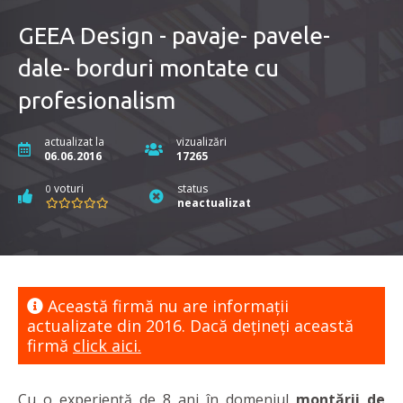
GEEA Design - pavaje- pavele-
dale- borduri montate cu
profesionalism
actualizat la
vizualizări
06.06.2016
17265
voturi
status
0
neactualizat
Această firmă nu are informaţii
actualizate din 2016. Dacă dețineți această
firmă
click aici.
Cu o experiență de 8 ani în domeniul
montării de