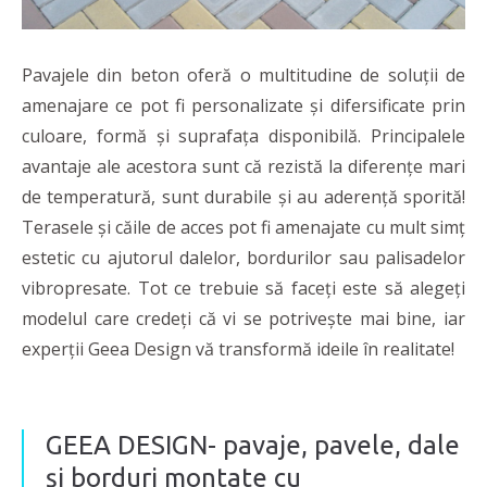
Pavajele din beton oferă o multitudine de soluții de
amenajare ce pot fi personalizate și difersificate prin
culoare, formă și suprafața disponibilă. Principalele
avantaje ale acestora sunt că rezistă la diferențe mari
de temperatură, sunt durabile și au aderență sporită!
Terasele și căile de acces pot fi amenajate cu mult simț
estetic cu ajutorul dalelor, bordurilor sau palisadelor
vibropresate. Tot ce trebuie să faceți este să alegeți
modelul care credeți că vi se potrivește mai bine, iar
experții Geea Design vă transformă ideile în realitate!
GEEA DESIGN- pavaje, pavele, dale
și borduri montate cu