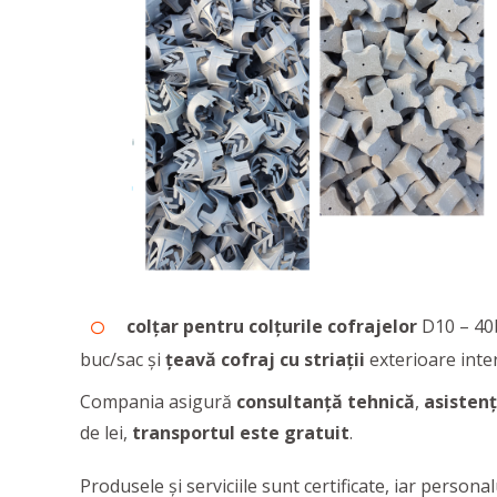
colțar pentru colțurile cofrajelor
D10 – 40b
buc/sac și
țeavă cofraj cu striații
exterioare inte
Compania asigură
consultanță tehnică
,
asistenț
de lei,
transportul este gratuit
.
Produsele și serviciile sunt certificate, iar personal