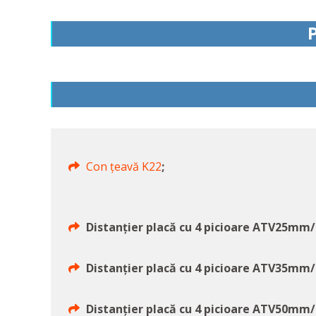
P
Con țeavă K22
;
Distanțier placă cu 4 picioare ATV25mm/
Distanțier placă cu 4 picioare ATV35mm/
Distanțier placă cu 4 picioare ATV50mm/