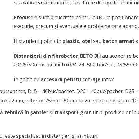
și colaborează cu numeroase firme de top din domeniul
Produsele sunt proiectate pentru a ușura poziționarea 
execuție, precum și eventualele probleme care apar d
Distanțierii pot fi din
plastic, oțel
sau
beton armat cu
Distanțierii din fibrobeton BETO 3H
au acoperire be
20/25/30mm/- diametru Ø4-24 -500 buc/sac; 45/55/60m
În gama de
accesorii pentru cofraje
intră:
uc/pachet, D15 – 40buc/pachet, D20 – 40buc/pachet, D25 –
rior 22mm, exterior 25mm - 50buc la 2metri/pachetul are 100m
ă tehnică în șantier
și
transport gratuit
al produselor în 
ul este specializat în distanțieri și armături.