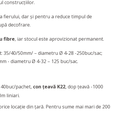
 construcțiilor.
fierului, dar și pentru a reduce timpul de
upă decofrare.
 fibre
, iar stocul este aprovizionat permanent.
t: 35/40/50mm/ – diametru Ø 4-28 -250buc/sac;
m - diametru Ø 4-32 – 125 buc/sac.
 40buc/pachet,
con țeavă K22
, dop țeavă -1000
 liniari.
orice locație din țară. Pentru sume mai mari de 200