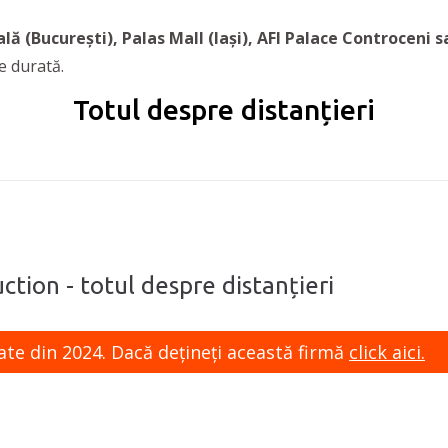
lă (București), Palas Mall (Iași), AFI Palace Controceni 
e durată.
Totul despre distanțieri
ction - totul despre distanțieri
ate din 2024. Dacă dețineți această firmă
click aici.