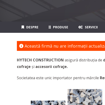
DESPRE
PRODUSE
SERVICII
Această firmă nu are informaţii actualiz
HYTECH CONSTRUCTION
asigură distribuția de
d
cofraje
și
accesorii cofraje.
Societatea este unic importator pentru mărcile
Re