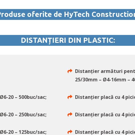
roduse oferite de HyTech Constructio
DISTANȚIERI DIN PLASTIC:
Distanțier armături pent
25/30mm – Ø4-16mm – 40
Ø6-20 – 500buc/sac;
Distanțier placă cu 4 pi
Ø6-20 – 250buc/sac;
Distanțier placă cu 4 pi
Ø6-20 – 125buc/sac;
Distanțier placă cu 4 pi