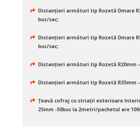
Distanțieri armături tip Rozetă Dmare 
buc/sac;
Distanțieri armături tip Rozetă Dmare 
buc/sac;
Distanțieri armături tip Rozetă R20mm –
Distanțieri armături tip Rozetă R35mm –
Țeavă cofraj cu striații exterioare Inter
25mm -50buc la 2metri/pachetul are 100m