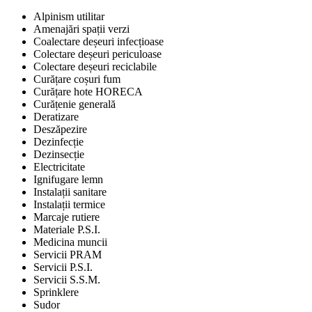
Alpinism utilitar
Amenajări spații verzi
Coalectare deșeuri infecțioase
Colectare deșeuri periculoase
Colectare deșeuri reciclabile
Curățare coșuri fum
Curățare hote HORECA
Curățenie generală
Deratizare
Deszăpezire
Dezinfecție
Dezinsecție
Electricitate
Ignifugare lemn
Instalații sanitare
Instalații termice
Marcaje rutiere
Materiale P.S.I.
Medicina muncii
Servicii PRAM
Servicii P.S.I.
Servicii S.S.M.
Sprinklere
Sudor