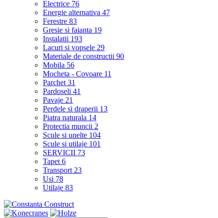
Electrice
76
Energie alternativa
47
Ferestre
83
Gresie si faianta
19
Instalatii
193
Lacuri si vopsele
29
Materiale de constructii
90
Mobila
56
Mocheta - Covoare
11
Parchet
31
Pardoseli
41
Pavaje
21
Perdele si draperii
13
Piatra naturala
14
Protectia muncii
2
Scule si unelte
104
Scule si utilaje
101
SERVICII
73
Tapet
6
Transport
23
Usi
78
Utilaje
83