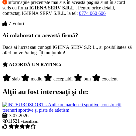
Informaţiile prezentate mai sus în această pagină sunt în acord
scris cu firma
IGIENA SERV S.R.L.
. Pentru orice detalii,
contactaţi IGIENA SERV S.R.L. la tel:
0774 060 606
7 Voturi
Ai colaborat cu această firmă?
Dacă ai lucrat sau cunoşti IGIENA SERV S.R.L., ai posibilitatea să
oferi un vot/rating. Îți mulțumim!
ACORDĂ UN RATING:
slab
mediu
acceptabil
bun
excelent
Alţii au fost interesaţi şi de:
13.07.2026
11521
vizualizari