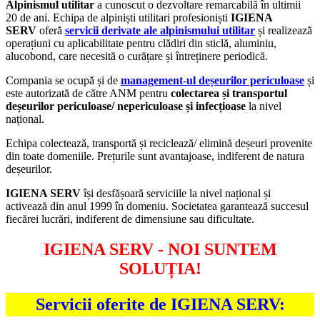
Alpinismul utilitar
a cunoscut o dezvoltare remarcabilă în ultimii
20 de ani. Echipa de alpiniști utilitari profesioniști
IGIENA
SERV
oferă
servicii derivate ale alpinismului utilitar
și realizează
operațiuni cu aplicabilitate pentru clădiri din sticlă, aluminiu,
alucobond, care necesită o curățare și întreținere periodică.
Compania se ocupă și de
management-ul deșeurilor periculoase
și
este autorizată de către ANM pentru
colectarea și transportul
deșeurilor periculoase/ nepericuloase și infecțioase
la nivel
național.
Echipa colectează, transportă și reciclează/ elimină deșeuri provenite
din toate domeniile. Prețurile sunt avantajoase, indiferent de natura
deșeurilor.
IGIENA SERV
își desfășoară serviciile la nivel național și
activează din anul 1999 în domeniu. Societatea garantează succesul
fiecărei lucrări, indiferent de dimensiune sau dificultate.
IGIENA SERV - NOI SUNTEM
SOLUȚIA!
Servicii oferite de IGIENA SERV: