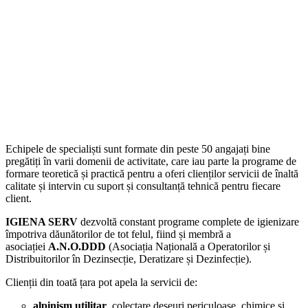
Echipele de specialiști sunt formate din peste 50 angajați bine
pregătiți în varii domenii de activitate, care iau parte la programe de
formare teoretică și practică pentru a oferi clienților servicii de înaltă
calitate și intervin cu suport și consultanță tehnică pentru fiecare
client.
IGIENA SERV
dezvoltă constant programe complete
de igienizare
împotriva dăunătorilor de tot felul, fiind și membră a
asociației
A.N.O.DDD
(Asociația Națională a Operatorilor și
Distribuitorilor în Dezinsecție, Deratizare și Dezinfecție).
Clienții din toată țara pot apela la servicii de:
alpinism utilitar
, colectare deșeuri periculoase, chimice și