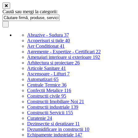
Caută sau mergi la categorii:
Abrazive - Sudura
37
Acoperisuri si tigle
40
Aer Conditionat
41
Agremente - Expertize - Certificari
22
Amenajari interioare si exterioare
192
Arhitectura si proiectare
26
Articole Sanitare
41
Ascensoare - Lifturi
7
Automatizari
65
Centrale Termice
36
Confectii Metalice
116
Constructii civile
95
Constructii Imobiliare Noi
21
Constructii industriale
139
Constructii Servicii
155
Curatenie
24
Dezinsectie si deratizare
11
Dezumidificare in constructii
10
Echipamente industriale
147