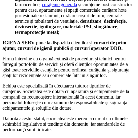
farmaceutice,
curățenie generală
și curățenie post constructor
pentru case, apartamente și spații comerciale curățare hote
profesionale restaurant, curățare coșuri de fum, centrale
termice și tubulaturi de ventilație,
deratizare
,
dezinfecție
,
dezinsecție
,
ignifugare
,
materiale PSI
,
stingătoare
,
termoprotecție metal
;
IGIENA SERV
pune la dispoziția clienților și
cursuri de prim
ajutor, cursuri de igienă publică
și
cursuri operator DDD.
Firma intervine cu o gamă extinsă de proceduri și tehnici pentru
întregul portofoliu de servicii și oferă clienților oportunitatea de a
găsi toate serviciile esențiale pentru ordinea, curățenia și siguranța
spațiilor rezidențiale sau comerciale într-un singur loc.
Echipa este specializată în efectuarea tuturor tipurilor de
curățenie. Societatea este dotată cu aparatură și echipamente de la
companii cu recunoaștere internațională în acest domeniu, iar
personalul folosește cu maximum de responsabilitate și siguranță
echipamentele și soluțiile din dotare.
Datorită acestui statut, societatea este mereu la curent cu ultimele
schimbări legislative și tendințe din domeniu, iar standardele de
performanţă sunt ridicate.