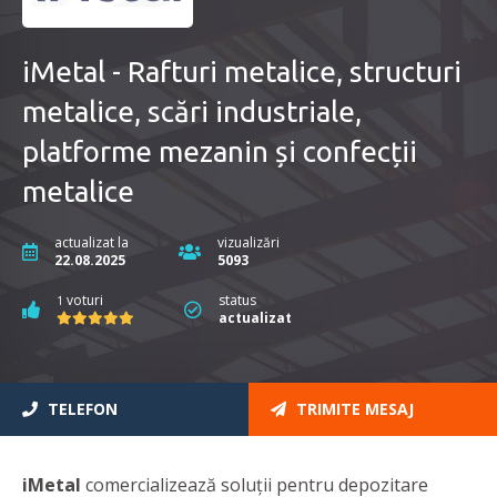
iMetal - Rafturi metalice, structuri
metalice, scări industriale,
platforme mezanin și confecții
metalice
actualizat la
vizualizări
22.08.2025
5093
voturi
status
1
actualizat
TELEFON
TRIMITE MESAJ
iMetal
comercializează soluţii pentru depozitare