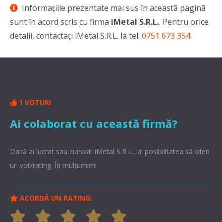
Informaţiile prezentate mai sus în această pagină
sunt în acord scris cu firma
iMetal S.R.L.
. Pentru orice
detalii, contactaţi iMetal S.R.L. la tel:
0751 673 354
1 VOTURI
Ai colaborat cu această firmă?
Dacă ai lucrat sau cunoşti iMetal S.R.L., ai posibilitatea să oferi
un vot/rating. Îți mulțumim!
ACORDĂ UN RATING: