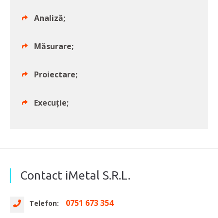
Analiză;
Măsurare;
Proiectare;
Execuție;
Contact iMetal S.R.L.
0751 673 354
Telefon: