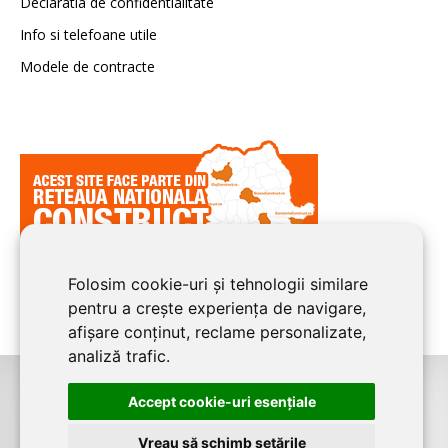
Declaratia de confidentialitate
Info si telefoane utile
Modele de contracte
Folosim cookie-uri și tehnologii similare
pentru a crește experiența de navigare,
afișare conținut, reclame personalizate,
analiză trafic.
Accept cookie-uri esenţiale
©2026
CONSTANTA CONSTRUCT
este un serviciu de promovare online
pentru firme. Proiect digital dezvoltat de
LIVE COMMUNICATIONS SRL
,
Vreau să schimb setările