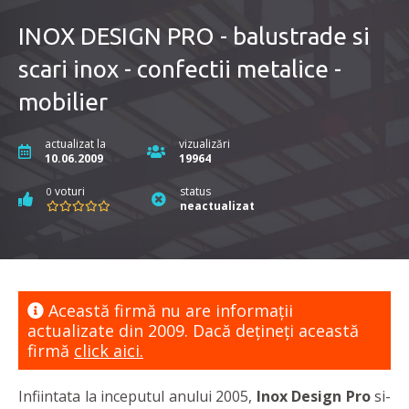
INOX DESIGN PRO - balustrade si
scari inox - confectii metalice -
mobilier
actualizat la
vizualizări
10.06.2009
19964
voturi
status
0
neactualizat
Această firmă nu are informaţii
actualizate din 2009. Dacă dețineți această
firmă
click aici.
Infiintata la inceputul anului 2005,
Inox Design Pro
si-