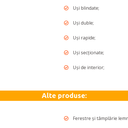
Uși blindate;
Uși duble;
Uși rapide;
Uși secționate;
Uși de interior;
Alte produse:
Ferestre și tâmplărie lemn