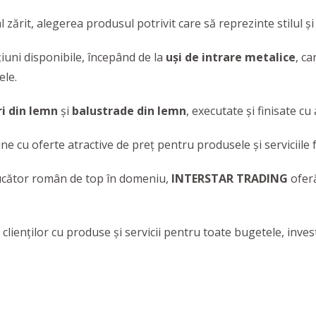
zărit, alegerea produsul potrivit care să reprezinte stilul și
iuni disponibile, începând de la
uși de intrare metalice
, ca
ele.
ri din lemn
și
balustrade din lemn
, executate și finisate c
ine cu oferte atractive de preț pentru produsele și serviciile 
ucător român de top în domeniu,
INTERSTAR TRADING
oferă
clienților cu produse și servicii pentru toate bugetele, inve