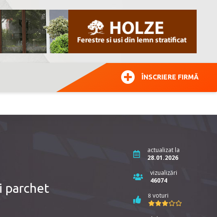
ÎNSCRIERE FIRMĂ
actualizat la
28.01.2026
vizualizări
46074
i parchet
voturi
8