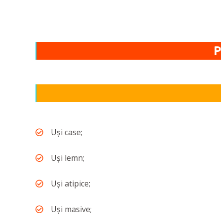
P
Uși case;
Uși lemn;
Uși atipice;
Uși masive;