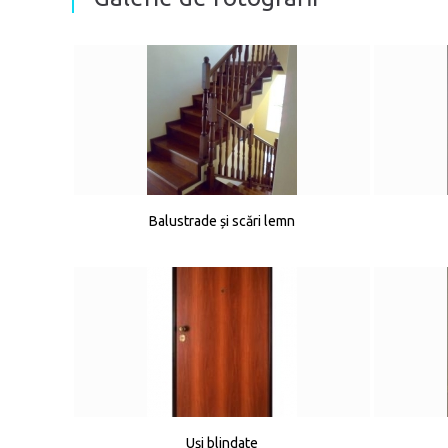
Balustrade și scări lemn
Uși blindate