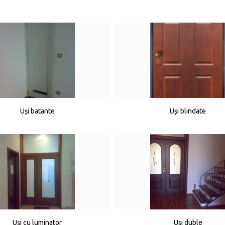
Uși batante
Uși blindate
Uși cu luminator
Uși duble