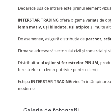
Deoarece ușa de intrare este primul element vizual 
INTERSTAR TRADING
oferă o gamă variată de opț
lemn masiv, uși blindate, uși atipice
și multe alt
De asemenea, asigură distribuția de
parchet, scă
Firma se adresează sectorului civil și comercial și v
Distribuitor al
ușilor și ferestrelor PINUM
, prod
ferestrelor din lemn potrivite pentru clienți.
Echipa
INTERSTAR TRADING
vine în întâmpinarea 
moderne.
Galerie de fotografii