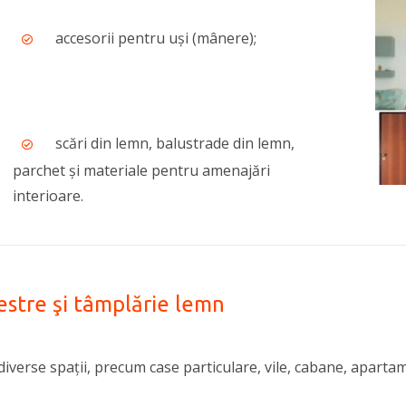
accesorii pentru uși (mânere);
scări din lemn, balustrade din lemn,
parchet și materiale pentru amenajări
interioare.
restre şi tâmplărie lemn
iverse spații, precum case particulare, vile, cabane, apartame