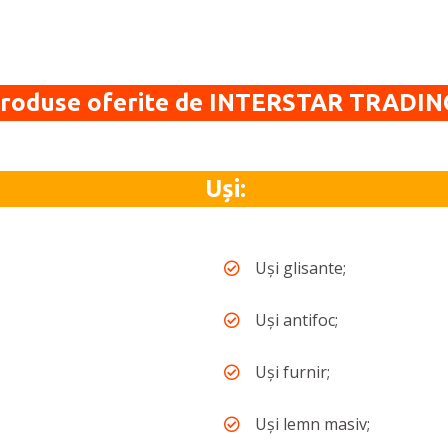
roduse oferite de INTERSTAR TRADIN
Uși:
Uși glisante;
Uși antifoc;
Uși furnir;
Uși lemn masiv;