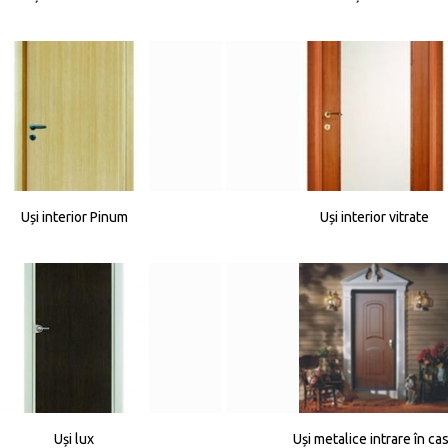
Uși interior Pinum
Uși interior vitrate
Uși lux
Uși metalice intrare în ca