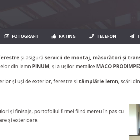
FOTOGRAFII
RATING
TELEFON
T
 ferestre
și asigură
servicii de
montaj, măsurători și tran
trelor din lemn
PINUM
, și a ușilor metalice
MACO PRODIMPE
ior și uși de exterior, ferestre și
tâmplărie lemn
, scări d
ori și finisaje, portofoliul firmei fiind mereu în pas cu
re şi exterioare.