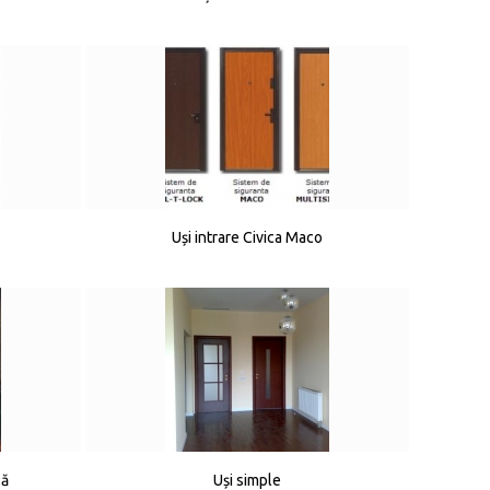
Uși intrare Civica Maco
să
Uși simple