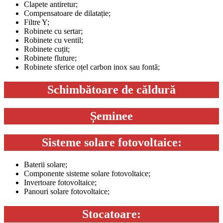
Clapete antiretur;
Compensatoare de dilatație;
Filtre Y;
Robinete cu sertar;
Robinete cu ventil;
Robinete cuțit;
Robinete fluture;
Robinete sferice oțel carbon inox sau fontă;
Schimbătoare de căldură
Șeminee
Sisteme solare fotovoltaice:
Baterii solare;
Componente sisteme solare fotovoltaice;
Invertoare fotovoltaice;
Panouri solare fotovoltaice;
Stocatoare: