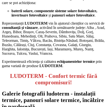
care se pot achiziționa:
baterii solare, componente sisteme solare fotovoltaice,
invertoare fotovoltaice
și
panouri solare fotovoltaice
.
Reprezentanții
LUDOTERM
vin în ajutorul clienților cu servicii de
consultanță și vânzare
, activând în următoarele județe: Alba , Arad,
Argeș, Bihor, Brașov, Caraș-Severin, Dâmbovița, Dolj, Gorj,
Hunedoara, Mehedinți, Olt, Prahova, Sibiu, Satu Mare, Sălaj,
Teleorman, Timiș, Vâlcea, Bacău, Bistrița-Năsăud, Botoșani, Brăila,
Buzău, Călărași, Cluj, Constanța, Covasna, Galați, Giurgiu,
Harghita, Ialomița, București, Iași, Maramureș, Mureș, Namț,
Suceava, Tulcea, Vaslui, Vrancea.
Experimentează eficiența și calitatea
echipamentelor termice
prin
gama variată de produse
LUDOTERM
.
LUDOTERM -
Confort termic fără
compromisuri!
Galerie fotografii ludoterm - instalații
termice, panouri solare termice, încălzire
în pardoseală