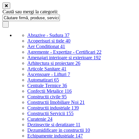
Caută sau mergi la categorii:
Abrazive - Sudura
37
Acoperisuri si tigle
40
Aer Conditionat
41
Agremente - Expertize - Certificari
22
Amenajari interioare si exterioare
192
Arhitectura si proiectare
26
Articole Sanitare
41
Ascensoare - Lifturi
7
Automatizari
65
Centrale Termice
36
Confectii Metalice
116
Constructii civile
95
Constructii Imobiliare Noi
21
Constructii industriale
139
Constructii Servicii
155
Curatenie
24
Dezinsectie si deratizare
11
Dezumidificare in constructii
10
Echipamente industriale
147