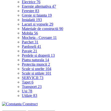
Electrice
76
Energie alternativa
47
Ferestre
83
Gresie si faianta
19
Instalatii
193
Lacuri si vopsele
29
Materiale de constructii
90
Mobila
56
Mocheta - Covoare
11
Parchet
31
Pardoseli
41
Pavaje
21
Perdele si draperii
13
Piatra naturala
14
Protectia muncii
2
Scule si unelte
104
Scule si utilaje
101
SERVICII
73
Tapet
6
Transport
23
Usi
78
Utilaje
83