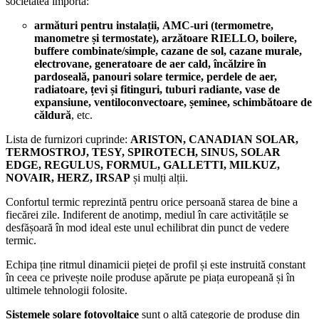
societatea importă:
armături pentru instalații,
AMC-uri
(termometre,
manometre și termostate), arzătoare RIELLO, boilere,
buffere combinate/simple, cazane de sol, cazane murale,
electrovane, generatoare de aer cald, încălzire în
pardoseală, panouri solare termice, perdele de aer,
radiatoare, țevi și fitinguri, tuburi radiante, vase de
expansiune,
ventiloconvectoare,
șeminee, schimbătoare de
căldură
, etc.
Lista de furnizori cuprinde:
ARISTON, CANADIAN SOLAR,
TERMOSTROJ, TESY, SPIROTECH, SINUS, SOLAR
EDGE, REGULUS, FORMUL, GALLETTI, MILKUZ,
NOVAIR, HERZ, IRSAP
și mulți alții.
Confortul termic reprezintă pentru orice persoană starea de bine a
fiecărei zile. Indiferent de anotimp, mediul în care activitățile se
desfășoară în mod ideal este unul echilibrat din punct de vedere
termic.
Echipa ține ritmul dinamicii pieței de profil și este instruită constant
în ceea ce privește noile produse apărute pe piața europeană și în
ultimele tehnologii folosite.
Sistemele solare fotovoltaice
sunt o altă categorie de produse din