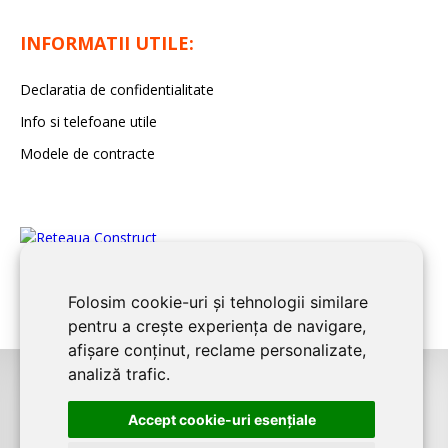
INFORMATII UTILE:
Declaratia de confidentialitate
Info si telefoane utile
Modele de contracte
Folosim cookie-uri și tehnologii similare
pentru a crește experiența de navigare,
afișare conținut, reclame personalizate,
analiză trafic.
©2026
CONSTANTA CONSTRUCT
este un serviciu de promovare online
Accept cookie-uri esenţiale
pentru firme. Proiect digital dezvoltat de
LIVE COMMUNICATIONS SRL
,