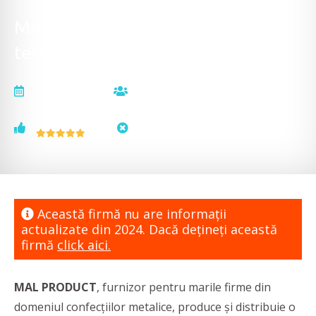
MAL PRODUCT - Coșuri de fum
termoizolate din aluminiu și inox
actualizat la
vizualizări
04.03.2024
3049
voturi
status
1
neactualizat
Această firmă nu are informaţii
actualizate din 2024. Dacă dețineți această
firmă
click aici.
MAL PRODUCT
, furnizor pentru marile firme din
domeniul confecțiilor metalice, produce și distribuie o