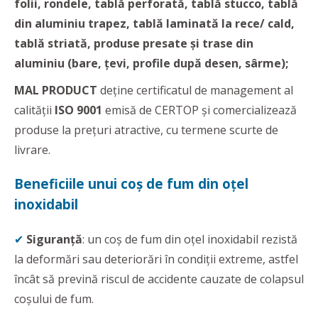
folii, rondele, tablă perforată, tablă stucco, tablă
din aluminiu trapez, tablă laminată la rece/ cald,
tablă striată, produse presate şi trase din
aluminiu
(bare, țevi, profile după desen, sârme);
MAL PRODUCT
deține certificatul de management al
calității
ISO 9001
emisă de CERTOP și comercializează
produse la prețuri atractive, cu termene scurte de
livrare.
Beneficiile unui coș de fum din oțel
inoxidabil
✔
Siguranță
: un coș de fum din oțel inoxidabil rezistă
la deformări sau deteriorări în condiții extreme, astfel
încât să prevină riscul de accidente cauzate de colapsul
coșului de fum.