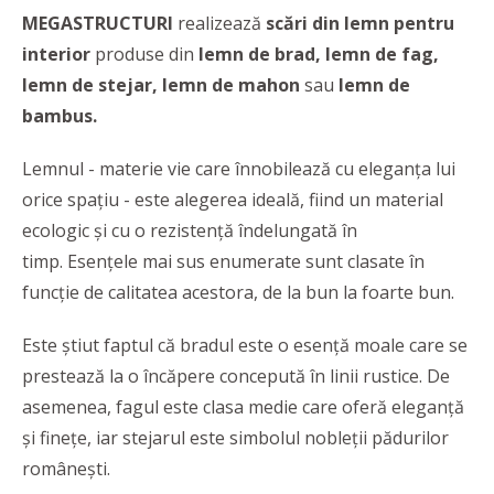
MEGASTRUCTURI
realizează
scări din lemn pentru
interior
produse
din
lemn de brad, lemn de fag,
lemn de stejar, lemn de mahon
sau
lemn de
bambus.
Lemnul - materie vie care înnobilează cu eleganța lui
orice spațiu - este alegerea ideală, fiind un material
ecologic și cu o rezistență îndelungată în
timp. Esențele mai sus enumerate sunt clasate în
funcție de calitatea acestora, de la bun la foarte bun.
Este știut faptul că bradul este o esență moale care se
prestează la o încăpere concepută în linii rustice. De
asemenea, fagul este clasa medie care oferă eleganță
și finețe, iar stejarul este simbolul nobleții pădurilor
românești.