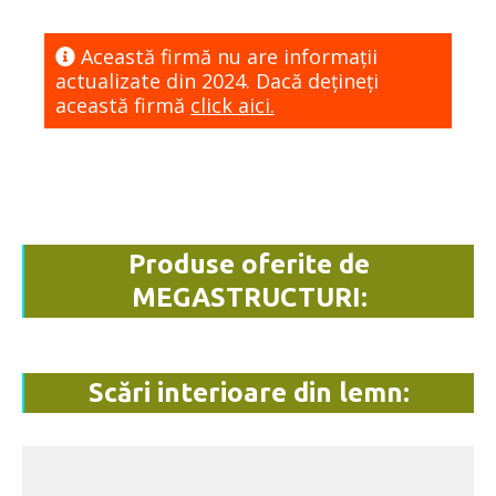
Această firmă nu are informaţii
actualizate din 2024. Dacă dețineți
această firmă
click aici.
Produse oferite de
MEGASTRUCTURI:
Scări interioare din lemn: