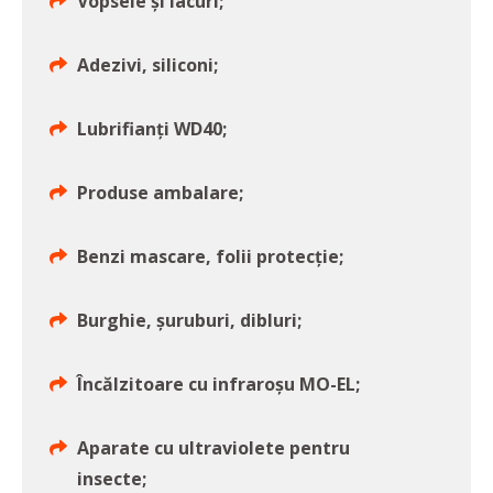
Vopsele și lacuri;
Adezivi, siliconi;
Lubrifianți WD40;
Produse ambalare;
Benzi mascare, folii protecție;
Burghie, șuruburi, dibluri;
Încălzitoare cu infraroșu MO-EL;
Aparate cu ultraviolete pentru
insecte;