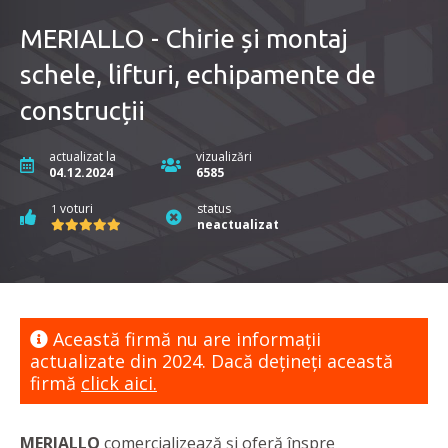
MERIALLO - Chirie și montaj
schele, lifturi, echipamente de
construcții
actualizat la
vizualizări
04.12.2024
6585
voturi
status
1
neactualizat
Această firmă nu are informaţii
actualizate din 2024. Dacă dețineți această
firmă
click aici.
MERIALLO
comercializează și oferă înspre