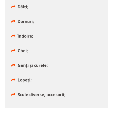
Dălți;
Dornuri;
Îndoire;
Chei;
Genți și curele;
Lopeți;
Scule diverse, accesorii;