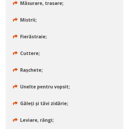
Măsurare, trasare;
Mistrii;
Fierăstraie;
Cuttere;
Rașchete;
Unelte pentru vopsit;
Găleți și tăvi zidărie;
Leviare, răngi;