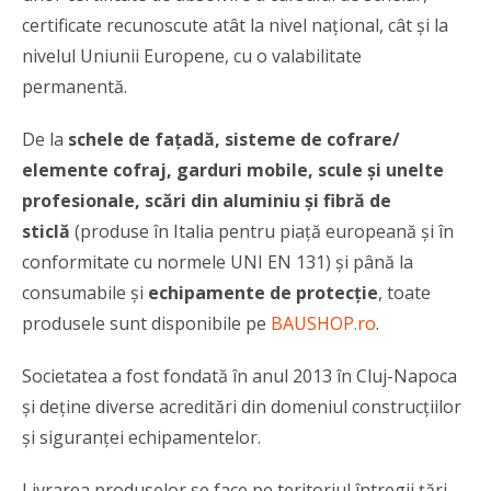
certificate recunoscute atât la nivel național, cât și la
nivelul Uniunii Europene, cu o valabilitate
permanentă.
De la
schele de fațadă, sisteme de cofrare/
elemente cofraj, garduri mobile, scule și unelte
profesionale,
scări din aluminiu și fibră de
sticlă
(produse în Italia pentru piaţă europeană şi în
conformitate cu normele UNI EN 131) și până la
consumabile și
echipamente de protecție
, toate
produsele sunt disponibile pe
BAUSHOP.ro
.
Societatea a fost fondată în anul 2013 în Cluj-Napoca
și deține diverse acreditări din domeniul construcțiilor
și siguranței echipamentelor.
Livrarea produselor se face pe teritoriul întregii țări,