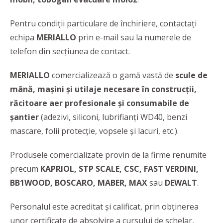
Pentru condiții particulare de închiriere, contactați
echipa
MERIALLO
prin e-mail sau la numerele de
telefon din secțiunea de contact.
MERIALLO
comercializează o gamă vastă de
scule de
mână, mașini și utilaje necesare în construcții,
răcitoare aer profesionale și consumabile de
șantier
(adezivi, siliconi, lubrifianți WD40, benzi
mascare, folii protecție, vopsele și lacuri, etc.).
Produsele comercializate provin de la firme renumite
precum
KAPRIOL, STP SCALE, CSC, FAST VERDINI,
BB1WOOD, BOSCARO, MABER, MAX
sau
DEWALT
.
Personalul este acreditat și calificat, prin obținerea
unor certificate de absolvire a cursului de schelar,