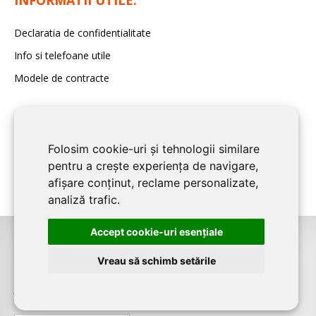
INFORMATII UTILE:
Declaratia de confidentialitate
Info si telefoane utile
Modele de contracte
Folosim cookie-uri și tehnologii similare
pentru a crește experiența de navigare,
afișare conținut, reclame personalizate,
analiză trafic.
Accept cookie-uri esenţiale
©2026
CONSTANTA CONSTRUCT
este un serviciu de promovare online
Vreau să schimb setările
pentru firme. Proiect digital dezvoltat de
LIVE COMMUNICATIONS SRL
,
J12/4191/2006, RO19492087