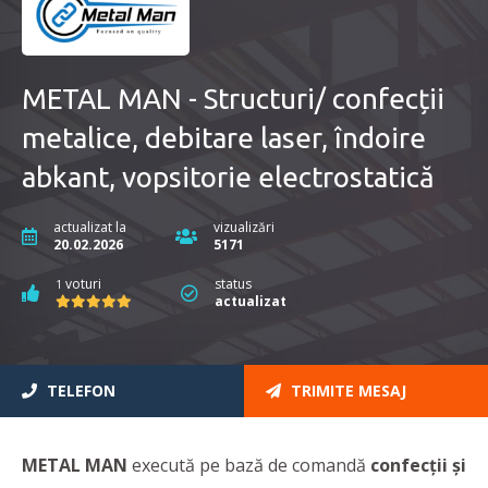
METAL MAN - Structuri/ confecții
metalice, debitare laser, îndoire
abkant, vopsitorie electrostatică
actualizat la
vizualizări
20.02.2026
5171
voturi
status
1
actualizat
TELEFON
TRIMITE MESAJ
METAL MAN
execută pe bază de comandă
confecții şi