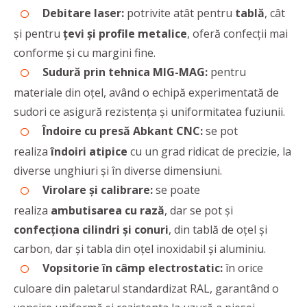
Debitare laser:
potrivite atât pentru
tablă
, cât
şi pentru
ţevi şi profile metalice
,
oferă confecții mai
conforme și cu margini fine.
Sudură prin tehnica MIG-MAG:
pentru
materiale din oțel, având o echipă experimentată de
sudori ce asigură rezistenţa şi uniformitatea fuziunii.
Îndoire cu
presă Abkant
CNC:
se pot
realiza
îndoiri atipice
cu un grad ridicat de precizie, la
diverse unghiuri şi în diverse dimensiuni.
Virolare şi calibrare:
se poate
realiza
ambutisarea cu rază
, dar se pot şi
confecţiona cilindri şi conuri
, din tablă de oţel şi
carbon, dar şi tabla din oţel inoxidabil şi aluminiu.
Vopsitorie în câmp electrostatic:
în orice
culoare din paletarul standardizat RAL, garantând o