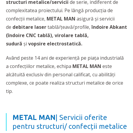
structuri metalice/servicii
de serie, indiferent de
complexitatea proiectului. Pe lângă producția de
confecții metalice,
METAL MAN
asigură şi servicii
de
debitare laser
tablă/țeavă/profile,
î
ndoire Abkant
(
îndoire CNC tablă), virolare tablă,
sudură
și
vopsire electrostatică.
Având peste 14 ani de experienţă pe piaţa industrială
a confecţiilor metalice, echipa
METAL MAN
este
alcătuită exclusiv din personal calificat, cu abilităţi
complexe, ce poate realiza structuri metalice de orice
tip.
METAL MAN
| Servicii oferite
pentru structuri/ confecții metalice