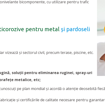
onivelante bicomponente, cu utilizare pentru trafic
ticorozive
pentru metal
și pardoseli
r vizează și sectorul civil, precum terase, piscine, etc.
gină, soluții pentru eliminarea ruginei, spray-uri
prafețe metalice, etc;
oscuți pe plan mondial și acordă o atenție deosebită fiecăre
icație și certificările de calitate necesare pentru garantarea 