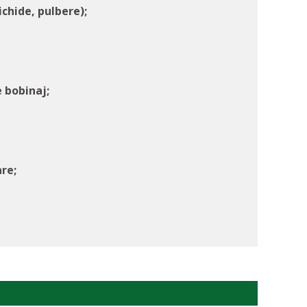
ichide, pulbere);
e bobinaj;
re;