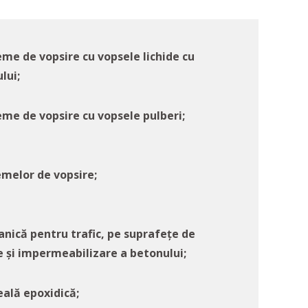
eme de vopsire cu vopsele lichide cu
lui;
eme de vopsire cu vopsele pulberi;
emelor de vopsire;
anică pentru trafic, pe suprafețe de
ie și impermeabilizare a betonului;
ală epoxidică;