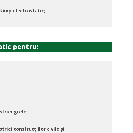
 câmp electrostatic;
tic pentru:
striei grele;
triei construcțiilor civile și