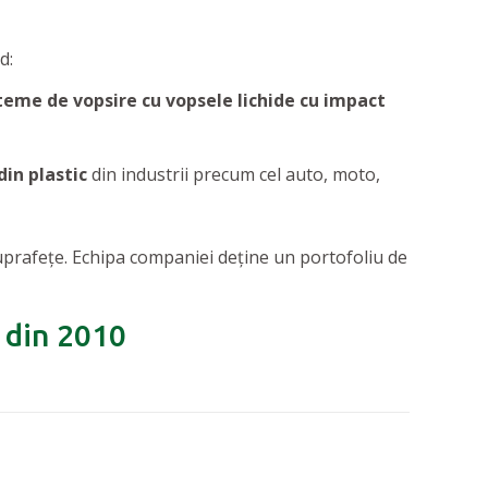
nd:
steme de vopsire cu vopsele lichide cu impact
din plastic
din industrii precum cel auto, moto,
uprafețe. Echipa companiei deține un portofoliu de
e din 2010