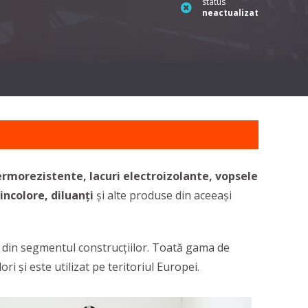
status
neactualizat
 termorezistente, lacuri electroizolante, vopsele
 incolore,
diluanți
și alte produse din aceeași
c din segmentul construcțiilor. Toată gama de
 și este utilizat pe teritoriul Europei.