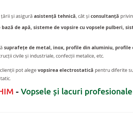
țării și asigură
asistență tehnică
, cât și
consultanță
privi
e bază de apă, sisteme de vopsire cu vopsele pulberi, si
ză
suprafețe de metal, inox, profile din aluminiu, profile 
cții civile și industriale, confecții metalice, etc.
clienții pot alege
vopsirea electrostatică
pentru diferite s
atic.
HIM
-
Vopsele și lacuri profesional