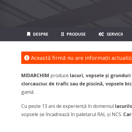
DESPRE
PRODUSE
SERVICII
Această firmă nu are informaţii actualiz
MIDARCHIM
produce
lacuri, vopsele și grunduri
clorcauciuc de trafic sau de piscină, vopsele 
gamă.
Cu peste 13 ani de experiență în domeniul
lacurilo
vopsele se încadrează în paletarul RAL și NCS.
Car