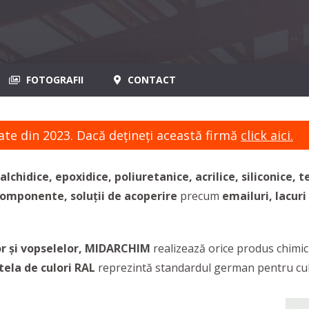
FOTOGRAFII
CONTACT
ate din 2023. Dacă dețineți această firmă
click aici.
 alchidice, epoxidice, poliuretanice, acrilice, siliconice,
bicomponente,
soluții de acoperire
precum
emailuri, lacuri
r și vopselelor,
MIDARCHIM
realizează orice produs chimi
tela de culori RAL
reprezintă standardul german pentru culori