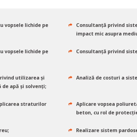
u vopsele lichide pe
Consultanță privind sist
impact mic asupra mediu
u vopsele lichide pe
Consultanță privind sist
rivind utilizarea și
Analiză de costuri a sist
de apă și solvenți;
plicarea straturilor
Aplicare vopsea poliuret
beton, cu rol de protecț
reu;
Realizare sistem pardose