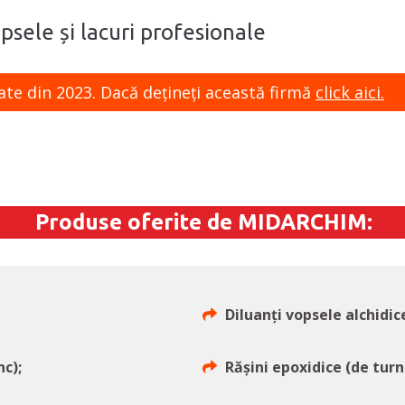
psele și lacuri profesionale
ate din 2023. Dacă dețineți această firmă
click aici.
Produse oferite de MIDARCHIM:
Diluanți vopsele alchidic
nc);
Rășini epoxidice (de turn