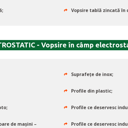
ă;
Vopsire tablă zincată în
STATIC - Vopsire în câmp electrosta
Suprafețe de inox;
Profile din plastic;
oto;
Profile ce deservesc indu
toare de mașini –
Profile ce deservesc indus