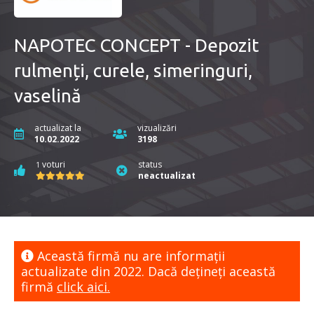
NAPOTEC CONCEPT - Depozit
rulmenți, curele, simeringuri,
vaselină
actualizat la
vizualizări
10.02.2022
3198
voturi
status
1
neactualizat
Această firmă nu are informaţii
actualizate din 2022. Dacă dețineți această
firmă
click aici.