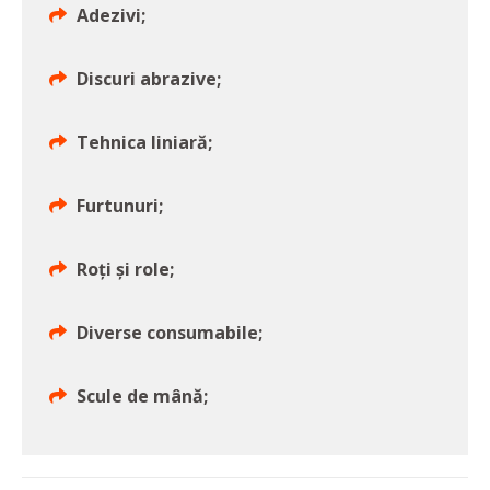
Adezivi;
Discuri abrazive;
Tehnica liniară;
Furtunuri;
Roți și role;
Diverse consumabile;
Scule de mână;