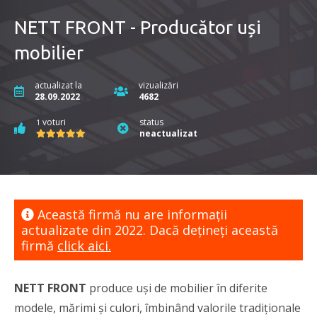
NETT FRONT - Producător uși
mobilier
actualizat la
vizualizări
28.09.2022
4682
voturi
status
1
neactualizat
Această firmă nu are informaţii
actualizate din 2022. Dacă dețineți această
firmă
click aici.
NETT FRONT
produce uși de mobilier în diferite
modele, mărimi și culori, îmbinând valorile tradiționale