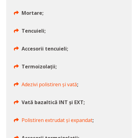
Mortare;
Tencuieli;
Accesorii tencuieli;
Termoizolații;
Adezivi polistiren și vată
;
Vată bazaltică INT și EXT;
Polistiren extrudat și expandat
;