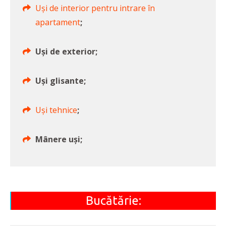
Uși de interior pentru intrare în
apartament
;
Uși de exterior;
Uși glisante;
Uși tehnice
;
Mânere uși;
Bucătărie: