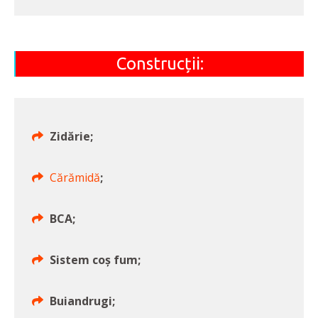
Construcții:
Zidărie;
Cărămidă
;
BCA;
Sistem coș fum;
Buiandrugi;