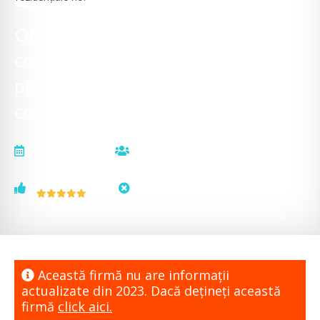
OBERHAUSER INVEST - Sisteme
cofraje, materiale de construcții,
panouri gard, articole sanitare,
construcții rezidențiale noi
actualizat la
vizualizări
06.10.2023
9552
voturi
status
1
neactualizat
Această firmă nu are informaţii
actualizate din 2023. Dacă dețineți această
firmă
click aici.