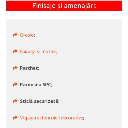
Finisaje și amenajări:
Gresie
;
Faianță și mozaic
;
Parchet;
Pardosea SPC;
Sticlă securizată;
Vopsea și tencuieli decorative
;