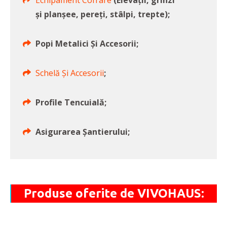
Echipament Cofrare
(Elevații, grinzi
și planșee, pereți, stâlpi, trepte);
Popi Metalici Și Accesorii;
Schelă Și Accesorii
;
Profile Tencuială;
Asigurarea Șantierului;
Produse oferite de VIVOHAUS: