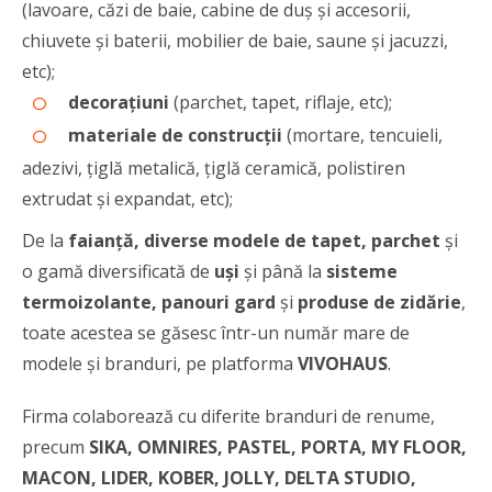
(lavoare, căzi de baie, cabine de duș și accesorii,
chiuvete și baterii, mobilier de baie, saune și jacuzzi,
etc);
decorațiuni
(parchet, tapet, riflaje, etc);
materiale de construcții
(mortare, tencuieli,
adezivi, țiglă metalică, țiglă ceramică, polistiren
extrudat și expandat, etc);
De la
faianță, diverse modele de tapet, parchet
și
o gamă diversificată de
uși
și până la
sisteme
termoizolante, panouri gard
și
produse de zidărie
,
toate acestea se găsesc într-un număr mare de
modele și branduri, pe platforma
VIVOHAUS
.
Firma colaborează cu diferite branduri de renume,
precum
SIKA, OMNIRES, PASTEL, PORTA, MY FLOOR,
MACON, LIDER, KOBER, JOLLY, DELTA STUDIO,