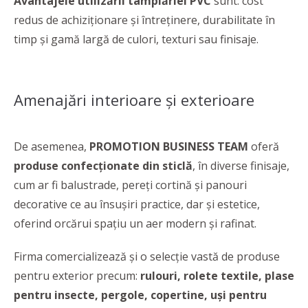
Avantajele utilizării tâmplăriei PVC
sunt: cost
redus de achiziționare și întreținere, durabilitate în
timp și gamă largă de culori, texturi sau finisaje.
Amenajări interioare și exterioare
De asemenea,
PROMOTION BUSINESS TEAM
oferă
produse confecționate din sticlă
, în diverse finisaje,
cum ar fi balustrade, pereți cortină și panouri
decorative ce au însușiri practice, dar și estetice,
oferind orcărui spațiu un aer modern și rafinat.
Firma comercializează și o selecție vastă de produse
pentru exterior precum:
rulouri, rolete textile, plase
pentru insecte, pergole, copertine, uși pentru