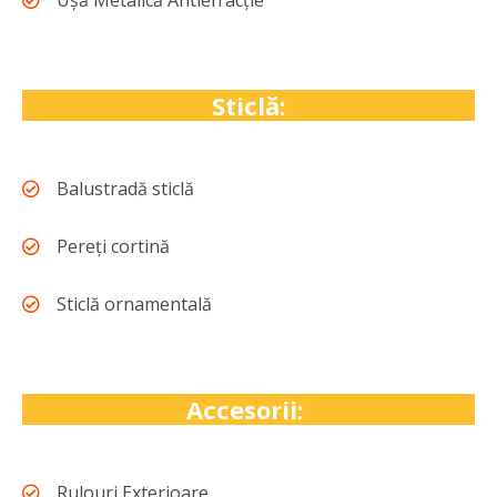
Ușă Metalică Antiefracție
Sticlă:
Balustradă sticlă
Pereți cortină
Sticlă ornamentală
Accesorii:
Rulouri Exterioare