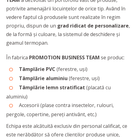
TEAM
a dezvoltat un portofoliu vast de produse,
potrivite amenajării locuințelor de orice tip. Având în
vedere faptul că produsele sunt realizate în regim
propriu, dispun de un
grad ridicat de personalizare
,
de la formă și culoare, la sistemul de deschidere și
geamul termopan.
În fabrica
PROMOTION BUSINESS TEAM
se produc:
Tâmplărie PVC
(ferestre, uși)
Tâmplărie aluminiu
(ferestre, uși)
Tâmplărie lemn stratificat
(placată cu
aluminiu)
Accesorii (plase contra insectelor, rulouri,
pergole, copertine, pereți antivânt, etc.)
Echipa este alcătuită exclusiv din personal calificat, ce
este nerăbdător să ofere clienţilor produse unice,