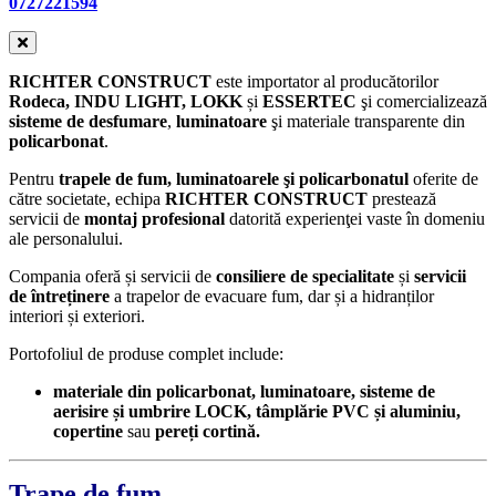
0727221594
RICHTER CONSTRUCT
este importator al producătorilor
Rodeca, INDU LIGHT, LOKK
și
ESSERTEC
şi comercializează
sisteme de desfumare
,
luminatoare
şi materiale transparente din
policarbonat
.
Pentru
trapele de fum, luminatoarele şi policarbonatul
oferite de
către societate, echipa
RICHTER CONSTRUCT
prestează
servicii de
montaj profesional
datorită experienţei vaste în domeniu
ale personalului.
Compania oferă și servicii de
consiliere de specialitate
și
servicii
de întreținere
a trapelor de evacuare fum, dar și a hidranților
interiori și exteriori.
Portofoliul de produse complet include:
materiale din policarbonat, luminatoare, sisteme de
aerisire și umbrire LOCK, tâmplărie PVC și aluminiu,
copertine
sau
pereți cortină.
Trape de fum