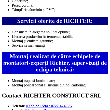
Copertine;
Pereți cortină;
Tâmplărie aluminiu şi PVC;
Servicii oferite de RICHTER:
Consiliere în alegerea soluției optime;
Livrarea produselor în termenul stabilit;
Montaj şi emitere garanţie;
Service și mentenanță;
Montaj realizat de către echipele de
montatori-experți Richter, supervizați de
echipa tehnică:
Montaj trape și luminatoare;
Montaj policarbonat și sisteme din policarbonat;
Contact RICHTER CONSTRUCT SRL
Telefon:
0727 221 594 / 0727 424 837