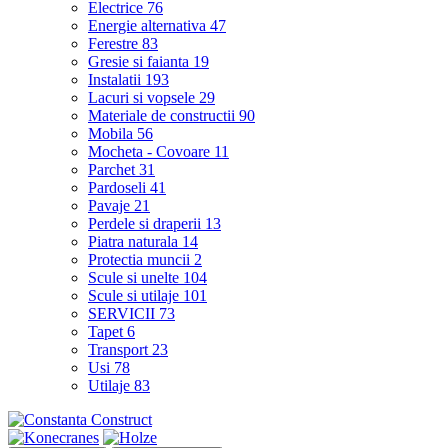
Electrice
76
Energie alternativa
47
Ferestre
83
Gresie si faianta
19
Instalatii
193
Lacuri si vopsele
29
Materiale de constructii
90
Mobila
56
Mocheta - Covoare
11
Parchet
31
Pardoseli
41
Pavaje
21
Perdele si draperii
13
Piatra naturala
14
Protectia muncii
2
Scule si unelte
104
Scule si utilaje
101
SERVICII
73
Tapet
6
Transport
23
Usi
78
Utilaje
83