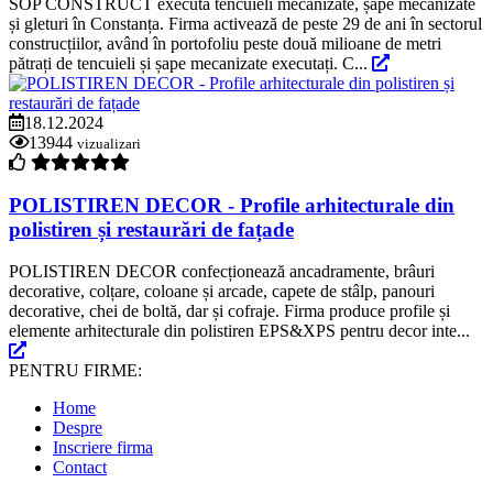
SOP CONSTRUCT execută tencuieli mecanizate, șape mecanizate
și gleturi în Constanța. Firma activează de peste 29 de ani în sectorul
construcțiilor, având în portofoliu peste două milioane de metri
pătrați de tencuieli și șape mecanizate executați. C...
18.12.2024
13944
vizualizari
POLISTIREN DECOR - Profile arhitecturale din
polistiren și restaurări de fațade
POLISTIREN DECOR confecționează ancadramente, brâuri
decorative, colțare, coloane și arcade, capete de stâlp, panouri
decorative, chei de boltă, dar și cofraje. Firma produce profile și
elemente arhitecturale din polistiren EPS&XPS pentru decor inte...
PENTRU FIRME:
Home
Despre
Inscriere firma
Contact