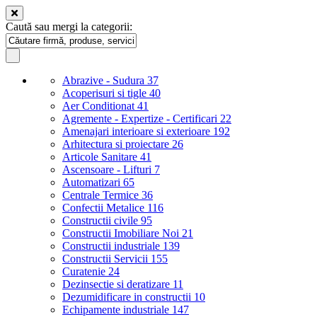
Caută sau mergi la categorii:
Abrazive - Sudura
37
Acoperisuri si tigle
40
Aer Conditionat
41
Agremente - Expertize - Certificari
22
Amenajari interioare si exterioare
192
Arhitectura si proiectare
26
Articole Sanitare
41
Ascensoare - Lifturi
7
Automatizari
65
Centrale Termice
36
Confectii Metalice
116
Constructii civile
95
Constructii Imobiliare Noi
21
Constructii industriale
139
Constructii Servicii
155
Curatenie
24
Dezinsectie si deratizare
11
Dezumidificare in constructii
10
Echipamente industriale
147