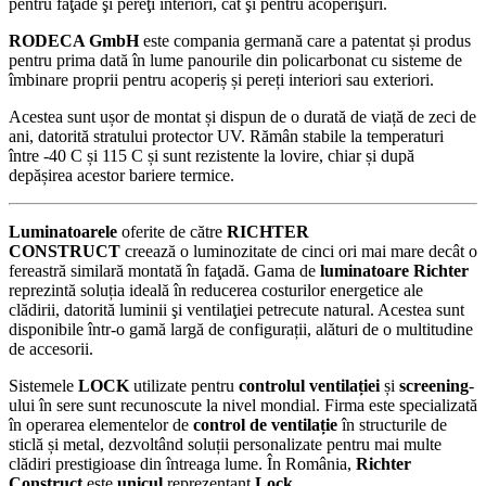
pentru faţade şi pereţi interiori, cât şi pentru acoperişuri.
RODECA GmbH
este compania germană care a patentat și produs
pentru prima dată în lume panourile din policarbonat cu sisteme de
îmbinare proprii pentru acoperiș și pereți interiori sau exteriori.
Acestea sunt ușor de montat și dispun de o durată de viață de zeci de
ani, datorită stratului protector UV. Rămân stabile la temperaturi
între -40 C și 115 C și sunt rezistente la lovire, chiar și după
depășirea acestor bariere termice.
Luminatoarele
oferite de către
RICHTER
CONSTRUCT
creează o luminozitate de cinci ori mai mare decât o
fereastră similară montată în faţadă. Gama de
luminatoare Richter
reprezintă soluția ideală în reducerea costurilor energetice ale
clădirii, datorită luminii şi ventilaţiei petrecute natural. Acestea sunt
disponibile într-o gamă largă de configurații, alături de o multitudine
de accesorii.
Sistemele
LOCK
utilizate pentru
controlul ventilației
și
screening
-
ului în sere sunt recunoscute la nivel mondial. Firma este specializată
în operarea elementelor de
control de ventilație
în structurile de
sticlă și metal, dezvoltând soluții personalizate pentru mai multe
clădiri prestigioase din întreaga lume. În România,
Richter
Construct
este
unicul
reprezentant
Lock
.