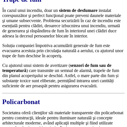
În cazul unui incendiu, doar un
sistem de desfumare
instalat
corespunzător şi perfect funcţional poate preveni daunele materiale
şi umane subsecvente. Problema securizării în caz de incendiu este
esențială pentru clădiri, deoarece izbucnirea unui incendiu, urmată
de generarea şi răspândirea de fum în interiorul unei clădiri duce
adesea la decesul persoanelor blocate în interior.
Soluția companiei împotriva acumulării generale de fum este
evacuarea acestuia prin circulaţia naturală a aerului, cu ajutorul unor
trape de fum deschise în acoperiş.
Cu ajutorul unui sistem de avertizare (
senzori de fum sau de
temperatură
) care transmite un semnal de alarmă, trapele de fum
din planul acoperişului se deschid. Astfel, o mare parte din fum și
substanțe toxice sunt eliberate, permițând intrarea unei cantități
suficiente de aer proaspăt pentru asigurarea evacuării.
Policarbonat
Societatea oferă clienţilor săi materiale transparente din policarbonat
pentru construcţii, ideale pentru iluminare naturală şi concepte
arhitecturale moderne, având aplicaţii multiple şi fiind utilizate