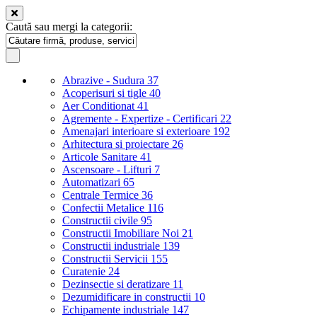
Caută sau mergi la categorii:
Abrazive - Sudura
37
Acoperisuri si tigle
40
Aer Conditionat
41
Agremente - Expertize - Certificari
22
Amenajari interioare si exterioare
192
Arhitectura si proiectare
26
Articole Sanitare
41
Ascensoare - Lifturi
7
Automatizari
65
Centrale Termice
36
Confectii Metalice
116
Constructii civile
95
Constructii Imobiliare Noi
21
Constructii industriale
139
Constructii Servicii
155
Curatenie
24
Dezinsectie si deratizare
11
Dezumidificare in constructii
10
Echipamente industriale
147