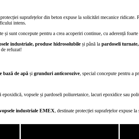
rotecției suprafețelor din beton expuse la solicitări mecanice ridicate. Po
ficului intens.
nte și sunt concepute pentru a crea acoperiri continue, cu aderență foart
opsele industriale, produse hidrosolubile
și până la
pardoseli turnate,
u de refuzat!
e bază de apă
și
grunduri anticorozive
, special concepute pentru a pr
 epoxidică, vopsele și pardoseli poliuretanice, lacuri epoxidice sau pol
vopsele industriale EMEX
, destinate protecției suprafețelor expuse l