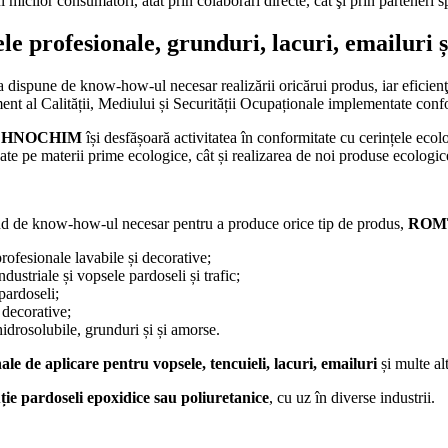
l micilor consumatori, atât prin colaborări directe, cât şi prin parteneri sp
le profesionale, grunduri, lacuri, emailuri 
a dispune de know-how-ul necesar realizării oricărui produs, iar eficienţ
t al Calității, Mediului și Securității Ocupaționale implementate con
HNOCHIM
își desfășoară activitatea în conformitate cu cerințele eco
zate pe materii prime ecologice, cât și realizarea de noi produse ecologice
d de know-how-ul necesar pentru a produce orice tip de produs,
ROM
rofesionale lavabile și decorative;
dustriale și vopsele pardoseli și trafic;
pardoseli;
 decorative;
idrosolubile, grunduri și și amorse.
nale de aplicare pentru vopsele, tencuieli, lacuri, emailuri
și multe al
uție pardoseli epoxidice sau poliuretanice
, cu uz în diverse industrii.