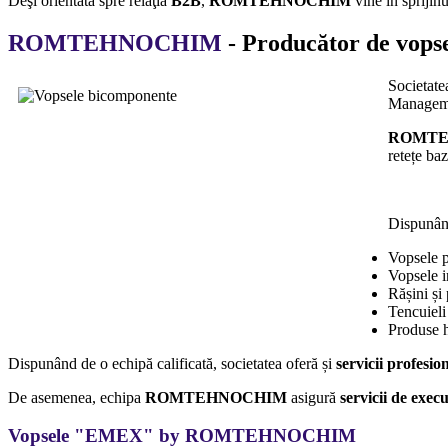
Deşi orientată spre relaţia
B2B
,
ROMTEHNOCHIM
vine în sprijinu
ROMTEHNOCHIM
- Producător de vopse
Societate
Managemen
ROMTE
retețe ba
Dispunân
Vopsele p
Vopsele in
Rășini și 
Tencuieli
Produse h
Dispunând de o echipă calificată, societatea oferă și
servicii profesio
De asemenea, echipa
ROMTEHNOCHIM
asigură
servicii de exec
Vopsele "
EMEX
" by
ROMTEHNOCHIM