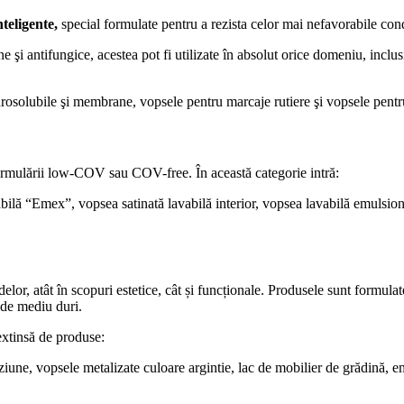
nteligente,
special formulate pentru a rezista celor mai nefavorabile condiţ
ne şi antifungice, acestea pot fi utilizate în absolut orice domeniu, inclu
rosolubile şi membrane, vopsele pentru marcaje rutiere şi vopsele pentru 
formulării low-COV sau COV-free. În această categorie intră:
lă “Emex”, vopsea satinată lavabilă interior, vopsea lavabilă emulsionată
țadelor, atât în scopuri estetice, cât și funcționale. Produsele sunt formula
r de mediu duri.
extinsă de produse:
ziune, vopsele metalizate culoare argintie, lac de mobilier de grădină, e