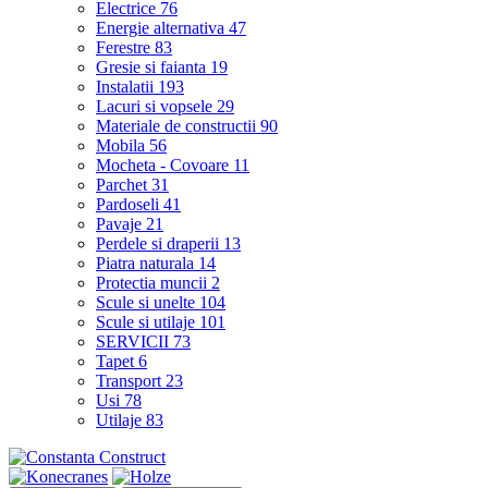
Electrice
76
Energie alternativa
47
Ferestre
83
Gresie si faianta
19
Instalatii
193
Lacuri si vopsele
29
Materiale de constructii
90
Mobila
56
Mocheta - Covoare
11
Parchet
31
Pardoseli
41
Pavaje
21
Perdele si draperii
13
Piatra naturala
14
Protectia muncii
2
Scule si unelte
104
Scule si utilaje
101
SERVICII
73
Tapet
6
Transport
23
Usi
78
Utilaje
83