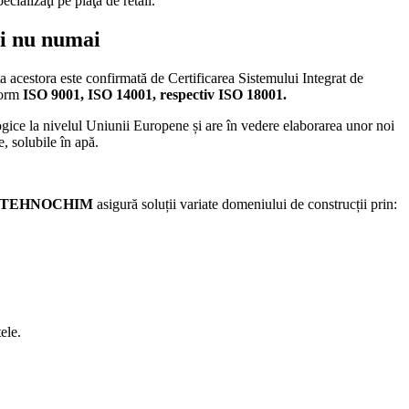
ecializaţi pe piaţa de retail.
și nu numai
a acestora este confirmată de Certificarea Sistemului Integrat de
form
ISO 9001, ISO 14001, respectiv ISO 18001.
logice la nivelul Uniunii Europene și are în vedere elaborarea unor noi
, solubile în apă.
TEHNOCHIM
asigură soluții variate domeniului de construcții prin:
tele.