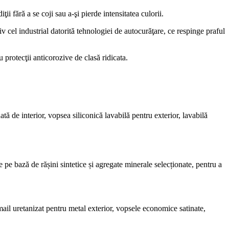
ii fără a se coji sau a-şi pierde intensitatea culorii.
siv cel industrial datorită tehnologiei de autocurăţare, ce respinge praful
protecţii anticorozive de clasă ridicata.
 de interior, vopsea siliconică lavabilă pentru exterior, lavabilă
te pe bază de rășini sintetice și agregate minerale selecționate, pentru a
mail uretanizat pentru metal exterior, vopsele economice satinate,