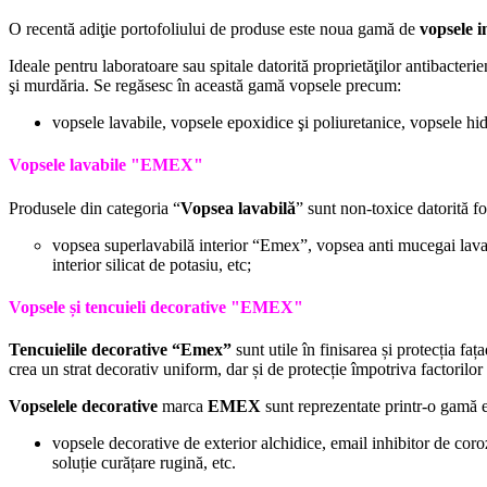
O recentă adiţie portofoliului de produse este noua gamă de
vopsele i
Ideale pentru laboratoare sau spitale datorită proprietăţilor antibacterie
şi murdăria. Se regăsesc în această gamă vopsele precum:
vopsele lavabile, vopsele epoxidice şi poliuretanice, vopsele hid
Vopsele lavabile "
EMEX"
Produsele din categoria “
Vopsea lavabilă
” sunt non-toxice datorită 
vopsea superlavabilă interior “Emex”, vopsea anti mucegai lavabi
interior silicat de potasiu, etc;
Vopsele și tencuieli decorative "
EMEX"
Tencuielile decorative “Emex”
sunt utile în finisarea și protecția fa
crea un strat decorativ uniform, dar și de protecție împotriva factorilo
Vopselele decorative
marca
EMEX
sunt reprezentate printr-o gamă 
vopsele decorative de exterior alchidice, email inhibitor de coro
soluție curățare rugină, etc.