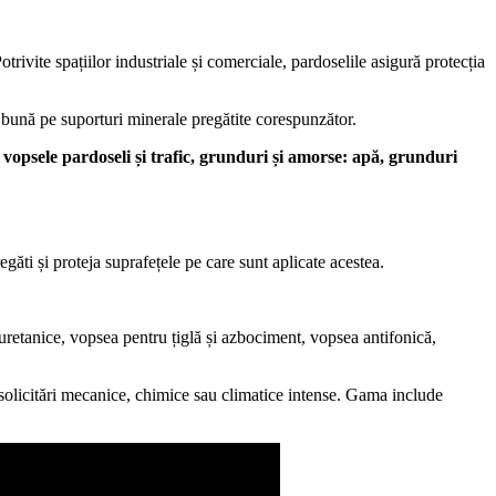
trivite spațiilor industriale și comerciale, pardoselile asigură protecția
e bună pe suporturi minerale pregătite corespunzător.
 vopsele pardoseli și trafic, grunduri și amorse: apă, grunduri
egăti și proteja suprafețele pe care sunt aplicate acestea.
iuretanice, vopsea pentru țiglă și azbociment, vopsea antifonică,
a solicitări mecanice, chimice sau climatice intense. Gama include