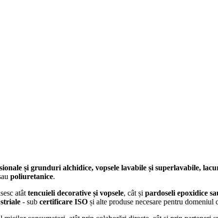
sionale și grunduri alchidice, vopsele lavabile și superlavabile,
lacu
sau
poliuretanice
.
sesc atât
tencuieli decorative și vopsele
, cât și
pardoseli epoxidice sau
striale
- sub
certificare ISO
și alte produse necesare pentru domeniul con