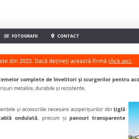
FOTOGRAFII
CONTACT
ate din 2023. Dacă dețineți această firmă
click aici.
temelor complete de învelitori și scurgerilor pentru ac
şuri metalice, durabile și rezistente.
entele și accesoriile necesare acoperișurilor din
țiglă
tablă ondulată
, precum și
panouri transparente