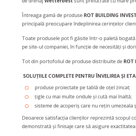
de drenaj
Wetterbest
sunt prelucrate cu mare prec
Întreaga gamă de produse
ROT BUILDING INVES
principală preocupare îndeplinirea cerințelor clienț
Toate produsele pot fi găsite într-o paletă bogată d
pe site-ul companiei, în funcție de necesități și dor
Tot din portofoliul de produse distribuite de
ROT 
SOLUȚIILE COMPLETE PENTRU ÎNVELIREA ȘI ET
produse proiectate pe tablă de oțel zincat;
țigle cu mai multe ondule și cută mai înaltă;
sisteme de acoperiș care nu rețin umezeala ș
Deoarece satisfacția clienților reprezintă scopul 
demonstrată și finisaje care să asigure exactitatea