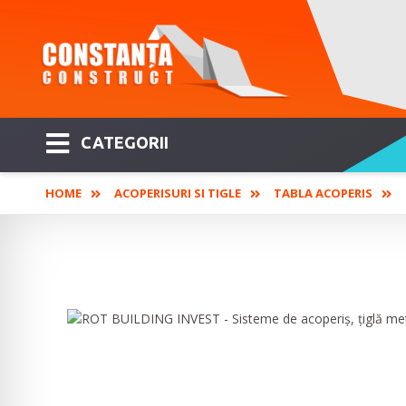
CATEGORII
HOME
ACOPERISURI SI TIGLE
TABLA ACOPERIS
ROT BUILDING INVEST - Sisteme d
tablă cutată și panouri termoizo