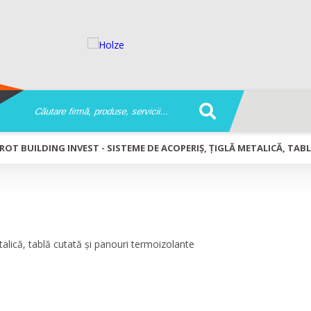
ROT BUILDING INVEST - SISTEME DE ACOPERIȘ, ȚIGLĂ METALICĂ, T
e acoperiș, țiglă metalică,
lante