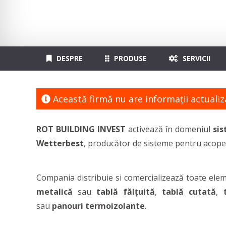
DESPRE
PRODUSE
SERVICII
Această firmă nu are informaţii actualiz
ROT BUILDING INVEST
activează în domeniul
sis
Wetterbest
, producător de sisteme pentru acoperi
Compania distribuie si comercializează toate elem
metalică
sau
tablă fălțuită
,
tablă cutată
,
sau
panouri termoizolante
.