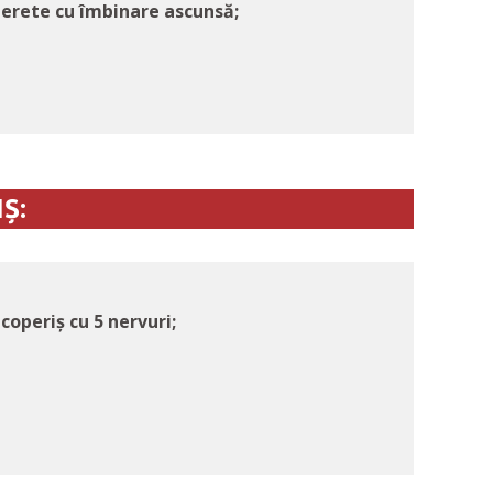
erete cu îmbinare ascunsă;
Ș:
operiș cu 5 nervuri;