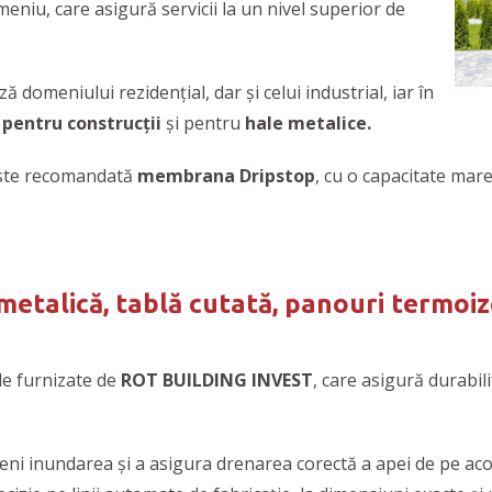
eniu, care asigură servicii la un nivel superior de
domeniului rezidențial, dar și celui industrial, iar în
entru construcții
și pentru
hale metalice.
 este recomandată
membrana Dripstop
, cu o capacitate mar
etalică, tablă cutată, panouri termoi
le furnizate de
ROT BUILDING INVEST
, care asigură durabil
ni inundarea și a asigura drenarea corectă a apei de pe aco