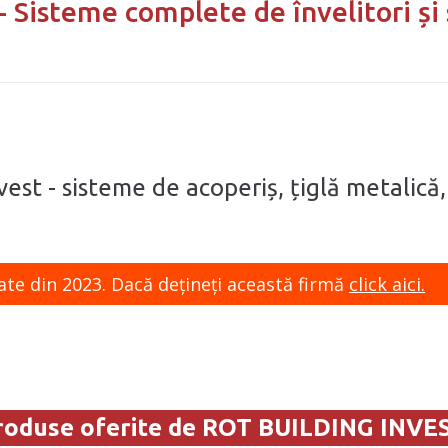
- Sisteme complete de învelitori și
nvest - sisteme de acoperiș, țiglă metalică
ate din 2023. Dacă dețineți această firmă
click aici.
roduse oferite de ROT BUILDING INVES