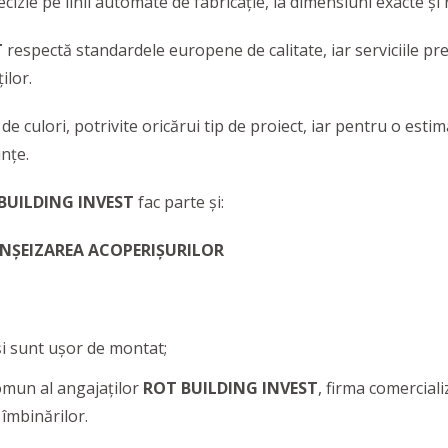
izie pe linii automate de fabricaţie, la dimensiuni exacte şi
T
respectă standardele europene de calitate, iar serviciile pr
ilor.
e culori, potrivite oricărui tip de proiect, iar pentru o estima
ințe.
BUILDING INVEST
fac parte și:
ANȘEIZAREA ACOPERIȘURILOR
i sunt ușor de montat;
comun al angajaților
ROT BUILDING INVEST
, firma comercial
 îmbinărilor.