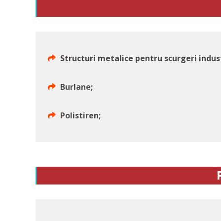
Structuri metalice pentru scurgeri indust
Burlane;
Polistiren;