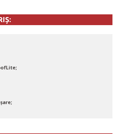
IȘ:
ofLite;
nșare;